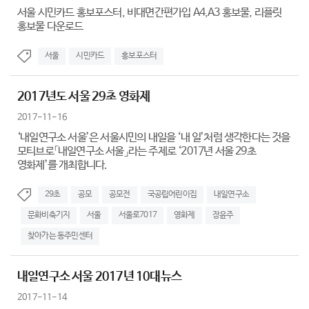
서울 시민카드 홍보포스터, 비대면간편가입 A4,A3 홍보물, 리플릿
홍보물 다운로드
서울
시민카드
홍보포스터
2017년도 서울 29초 영화제
2017-11-16
‘내일연구소 서울’은 서울시민의 내일을 ‘내 일’처럼 생각한다는 것을
모티브로「내일연구소 서울」라는 주제로 ‘2017년 서울 29초
영화제’를 개최합니다.
29초
공모
공모전
국공립어린이집
내일연구소
문화비축기지
서울
서울로7017
영화제
장윤주
찾아가는 동주민센터
내일연구소 서울 2017년 10대뉴스
2017-11-14