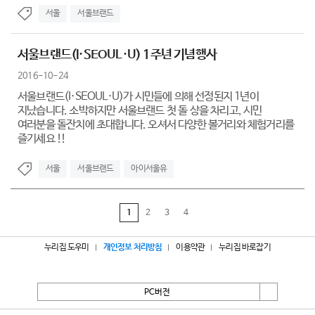
서울
서울브랜드
서울브랜드(I·SEOUL·U) 1주년 기념행사
2016-10-24
서울브랜드(I·SEOUL·U)가 시민들에 의해 선정된지 1년이
지났습니다. 소박하지만 서울브랜드 첫 돌 상을 차리고, 시민
여러분을 돌잔치에 초대합니다. 오셔서 다양한 볼거리와 체험거리를
즐기세요 !!
서울
서울브랜드
아이서울유
1
2
3
4
누리집 도우미
개인정보 처리방침
이용약관
누리집 바로잡기
PC버전