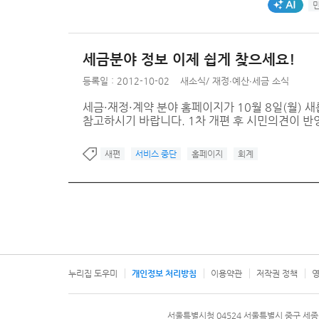
AI생성태그
세금분야 정보 이제 쉽게 찾으세요!
등록일 : 2012-10-02
새소식
/
재정∙예산∙세금 소식
세금·재정·계약 분야 홈페이지가 10월 8일(월) 새
참고하시기 바랍니다. 1차 개편 후 시민의견이 반영
새편
서비스 중단
홈페이지
회계
누리집 도우미
개인정보 처리방침
이용약관
저작권 정책
영
서울특별시
서울특별시청 04524 서울특별시 중구 세종