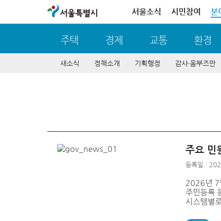
서울특별시
서울소식
시민참여
분
주택
경제
교통
환경
새소식
정책소개
기획행정
감사∙옴부즈만
주요 민
등록일 : 202
2026년 
주민등록 등
시스템별로.