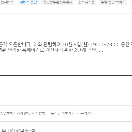
민원서비스
서비스 중단
전남광주통합특별시
정보시스템
주말 중단 서비스
롭게 오픈합니다. 이와 관련하여 10월 8일(월) 19:00~23:00 동
된 편리한 홈페이지로 개선하기 위한 2단계 개편, ...
상정보처리기기 운영·관리 방침
누리집 바로잡기
누리집지도
서울시 카
대로 110
[찾아오시는 길]