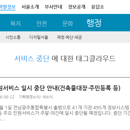
야별정보
서울소개
부서안내
정보공개
응답소
행정
복지
안전
문화
시민소통
디지털서울
재정∙예산∙세금
서비스 중단
에 대한 태그클라우드
원서비스 일시 중단 안내(건축물대장·주민등록 등)
6-06-22
기획행정소식
/
새소식
7월 1일 전남광주통합특별시 출범으로 41개 기관 495개 정보시스템
 주요 민원서비스가 주말·야간에 일시 중단될 예정입니다. 중단 기간은
..