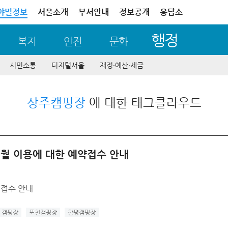
야별정보
서울소개
부서안내
정보공개
응답소
행정
복지
안전
문화
시민소통
디지털서울
재정∙예산∙세금
상주캠핑장
에 대한 태그클라우드
 9월 이용에 대한 예약접수 안내
 접수 안내
캠핑장
포천캠핑장
함평캠핑장