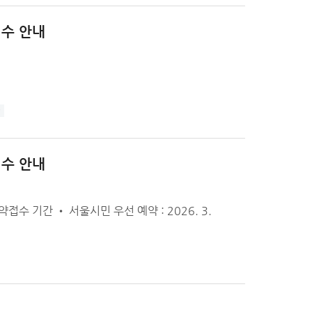
접수 안내
접수 안내
- 예약접수 기간 • 서울시민 우선 예약 : 2026. 3.