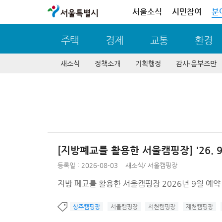
서울특별시
서울소식
시민참여
분
주택
경제
교통
환경
새소식
정책소개
기획행정
감사∙옴부즈만
[지방폐교를 활용한 서울캠핑장] '26.
등록일 : 2026-08-03
새소식
/
서울캠핑장
지방 폐교를 활용한 서울캠핑장 2026년 9월 예약
상주캠핑장
서울캠핑장
서천캠핑장
제천캠핑장