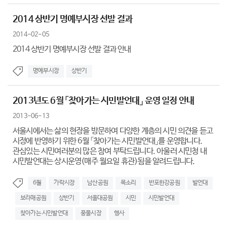
2014 상반기 명예부시장 선발 결과
2014-02-05
2014 상반기 명예부시장 선발 결과 안내
명예부시장
상반기
2013년도 6월 「찾아가는 시민발언대」 운영 일정 안내
2013-06-13
서울시에서는 삶의 현장을 방문하여 다양한 계층의 시민 의견을 듣고
시정에 반영하기 위한 6월 「찾아가는 시민발언대」를 운영합니다.
관심있는 시민여러분의 많은 참여 부탁드립니다. 아울러 시민청 내
시민발언대는 상시운영(매주 월요일 휴관)됨을 알려드립니다.
6월
가락시장
남산공원
목소리
반포한강공원
발언대
보라매공원
상반기
서울대공원
시민
시민발언대
찾아가는 시민발언대
풍물시장
행사