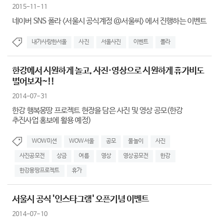
2015-11-11
네이버 SNS 폴라 <서울시 공식계정 @서울씨> 에서 진행하는 이벤트
내가사랑한서울
사진
서울사진
이벤트
폴라
한강에서 시원하게 놀고, 사진·영상으로 시원하게 휴가비도
벌어보자~!!
2014-07-31
한강 행복몽땅 프로젝트 현장을 담은 사진 및 영상 공모(한강
추진사업 홍보에 활용 예정)
WOW미션
WOW서울
공모
물놀이
사진
사진공모전
상금
여름
영상
영상공모전
한강
한강몽땅프로젝트
휴가
서울시 공식 '인스타그램' 오픈기념 이벤트
2014-07-10