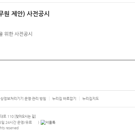
무원 제안) 사전공시
)을 위한 사전공시
상정보처리기기 운영·관리 방침
누리집 바로잡기
누리집지도
서울시 카
대로 110
[찾아오시는 길]
365일 24시간 운영/유료
)
안내팝업 열기
hts reserved