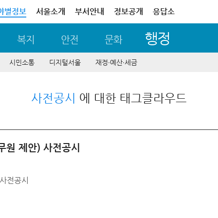
야별정보
서울소개
부서안내
정보공개
응답소
행정
복지
안전
문화
시민소통
디지털서울
재정∙예산∙세금
사전공시
에 대한 태그클라우드
무원 제안) 사전공시
 사전공시