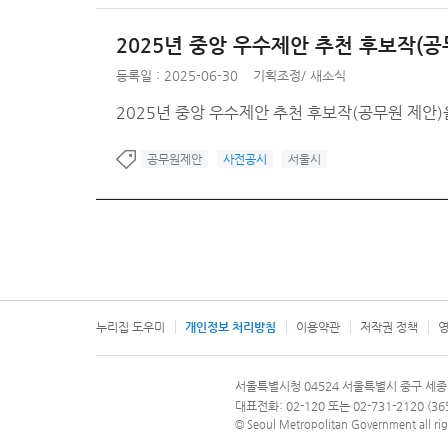
2025년 중앙 우수제안 추천 후보작(공
등록일 : 2025-06-30
기획조정
/
새소식
2025년 중앙 우수제안 추천 후보작(공무원 제안
공무원제안
사전공시
서울시
누리집 도우미
개인정보 처리방침
이용약관
저작권 정책
영
서울특별시
서울특별시청 04524 서울특별시 중구 세종
문의 전화번호 120, 120 다산콜재단
대표전화: 02-120 또는 02-731-2120 (
© Seoul Metropolitan Government all rig