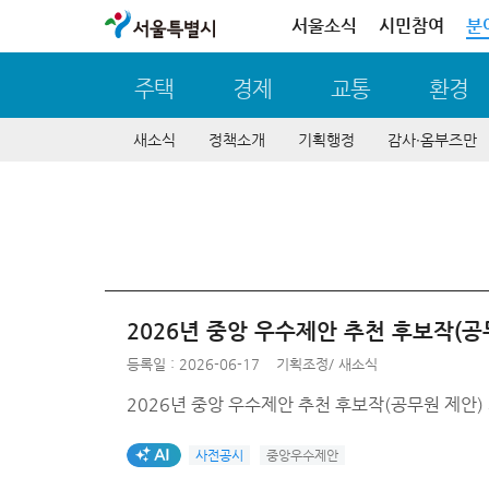
서울특별시
서울소식
시민참여
분
주택
경제
교통
환경
새소식
정책소개
기획행정
감사∙옴부즈만
2026년 중앙 우수제안 추천 후보작(공
등록일 : 2026-06-17
기획조정
/
새소식
2026년 중앙 우수제안 추천 후보작(공무원 제안)
AI생성태그
사전공시
중앙우수제안