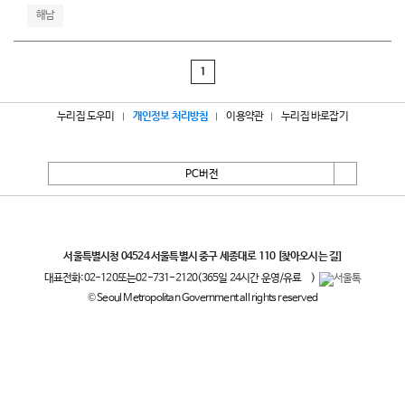
해남
1
누리집 도우미
개인정보 처리방침
이용약관
누리집 바로잡기
PC버전
서울특별시
서울특별시청 04524 서울특별시 중구 세종대로 110
[찾아오시는 길]
대표전화:
02-120
또는
02-731-2120
(365일 24시간 운영/유료
)
© Seoul Metropolitan Government all rights reserved