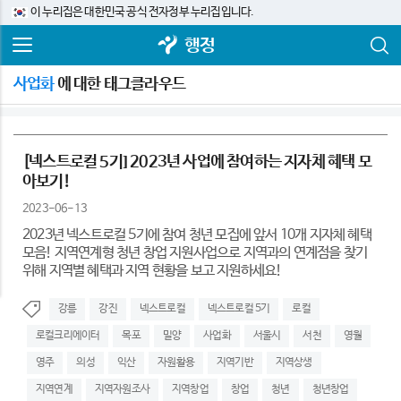
이 누리집은 대한민국 공식 전자정부 누리집입니다.
행정
사업화
에 대한 태그클라우드
[넥스트로컬 5기] 2023년 사업에 참여하는 지자체 혜택 모
아보기!
2023-06-13
2023년 넥스트로컬 5기에 참여 청년 모집에 앞서 10개 지자체 혜택
모음! 지역연계형 청년 창업 지원사업으로 지역과의 연계점을 찾기
위해 지역별 혜택과 지역 현황을 보고 지원하세요!
강릉
강진
넥스트로컬
넥스트로컬 5기
로컬
로컬크리에이터
목포
밀양
사업화
서울시
서천
영월
영주
의성
익산
자원활용
지역기반
지역상생
지역연계
지역자원조사
지역창업
창업
청년
청년창업