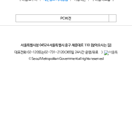
PC버전
서울특별시
서울특별시청 04524 서울특별시 중구 세종대로 110
[찾아오시는 길]
대표전화:
02-120
또는
02-731-2120
(365일 24시간 운영/유료
)
© Seoul Metropolitan Government all rights reserved