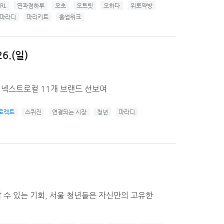
RL
연과점하루
오초
오트릿
오하다
위로약방
파라디
파리키트
홀썸위크
6.(일)
서 넥스트로컬 11개 브랜드 선보여
로젝트
스퀴진
연결되는 시장
청년
파라디
 수 있는 기회, 서울 청년들은 자신만의 고유한