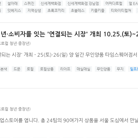
년
설아래
스퀴진
신세계백화점
신세계백화점 강남점
어쩌다로컬
얼 EA
름
잇베지스
지역상생
초록코끼리
초블레스
키즐키즐
티와이티컬쳐
소비자를 잇는 '연결되는 시장' 개최 10.25.(토)~2
로컬 청년·중장년)
는 시장' 개최 - 25(토)·26(일) 양 일간 무인양품 타임스퀘어점
유본색
드문
로컬
로컬상품
리아프
매실매실
무인양품
무지
밀프
로컬 청년·중장년)
토어를 엽니다. 총 24팀의 90여가지 상품을 서울 도심에서 만날