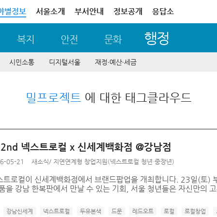
야별정보
서울소개
부서안내
정보공개
응답소
행정
복지
안전
문화
시민소통
디지털서울
재정∙예산∙세금
밀프로젝트
에 대한 태그클라우드
년 2nd 넥스트로컬 x 신세계백화점 @강남점
6-05-21
새소식
/
지연연계형 창업지원(넥스트로컬 청년·중장년)
스트로컬이 신세계백화점에서 브랜드팝업을 개최합니다. 23일(토) 부
상품을 강남 한복판에서 만날 수 있는 기회, 서울 청년들은 자신만의 
강남신세계
넥스트로컬
두유본색
드문
레드오트
로컬
로컬창업