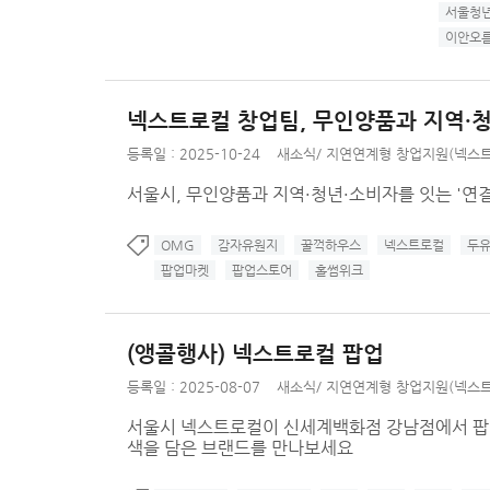
서울청
이안오
넥스트로컬 창업팀, 무인양품과 지역·청년·
등록일 : 2025-10-24
새소식
/
지연연계형 창업지원(넥스트
서울시, 무인양품과 지역·청년·소비자를 잇는 '연결되
OMG
감자유원지
꿀꺽하우스
넥스트로컬
두
팝업마켓
팝업스토어
홀썸위크
(앵콜행사) 넥스트로컬 팝업
등록일 : 2025-08-07
새소식
/
지연연계형 창업지원(넥스트
서울시 넥스트로컬이 신세계백화점 강남점에서 팝업스
색을 담은 브랜드를 만나보세요