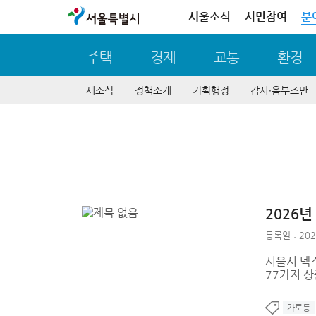
서울특별시
서울소식
시민참여
분
주택
경제
교통
환경
새소식
정책소개
기획행정
감사∙옴부즈만
2026
등록일 : 202
서울시 넥
77가지 
가로등