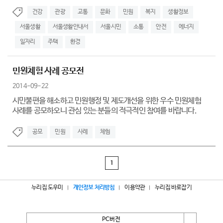
건강
관광
교통
문화
민원
복지
생활정보
서울생활
서울생활안내서
서울시민
소통
안전
에너지
일자리
주택
환경
민원체험 사례 공모전
2014-09-22
시민불편을 해소하고 민원행정 및 제도개선을 위한 우수 민원체험
사례를 공모하오니 관심 있는 분들의 적극적인 참여를 바랍니다.
공모
민원
사례
체험
1
누리집 도우미
개인정보 처리방침
이용약관
누리집 바로잡기
PC버전