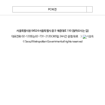
PC버전
서울특별시
서울특별시청 04524 서울특별시 중구 세종대로 110
[찾아오시는 길]
대표전화:
02-120
또는
02-731-2120
(365일 24시간 운영/유료
)
© Seoul Metropolitan Government all rights reserved