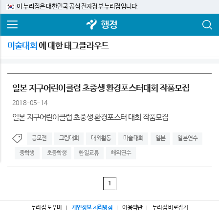
이 누리집은 대한민국 공식 전자정부 누리집입니다.
행정
미술대회
에 대한 태그클라우드
일본 지구어린이클럽 초중생 환경포스터대회 작품모집
2018-05-14
일본 지구어린이클럽 초중생 환경포스터 대회 작품모집
공모전
그림대회
대외활동
미술대회
일본
일본연수
중학생
초등학생
한일교류
해외연수
1
누리집 도우미
개인정보 처리방침
이용약관
누리집 바로잡기