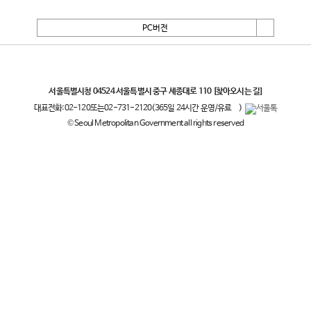
PC버전
서울특별시
서울특별시청 04524 서울특별시 중구 세종대로 110
[찾아오시는 길]
대표전화:
02-120
또는
02-731-2120
(365일 24시간 운영/유료
)
© Seoul Metropolitan Government all rights reserved