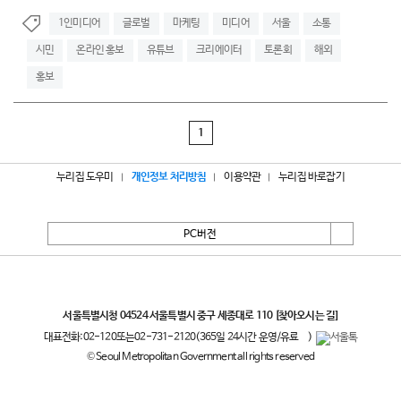
1인미디어
글로벌
마케팅
미디어
서울
소통
시민
온라인 홍보
유튜브
크리에이터
토론회
해외
홍보
1
누리집 도우미
개인정보 처리방침
이용약관
누리집 바로잡기
PC버전
서울특별시
서울특별시청 04524 서울특별시 중구 세종대로 110
[찾아오시는 길]
대표전화:
02-120
또는
02-731-2120
(365일 24시간 운영/유료
)
© Seoul Metropolitan Government all rights reserved