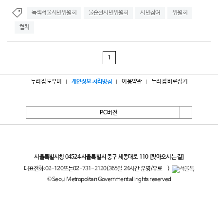
녹색서울시민위원회
물순환시민위원회
시민참여
위원회
협치
1
누리집 도우미
개인정보 처리방침
이용약관
누리집 바로잡기
PC버전
서울특별시
서울특별시청 04524 서울특별시 중구 세종대로 110
[찾아오시는 길]
대표전화:
02-120
또는
02-731-2120
(365일 24시간 운영/유료
)
© Seoul Metropolitan Government all rights reserved