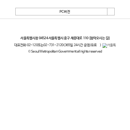
PC버전
서울특별시
서울특별시청 04524 서울특별시 중구 세종대로 110
[찾아오시는 길]
대표전화:
02-120
또는
02-731-2120
(365일 24시간 운영/유료
)
© Seoul Metropolitan Government all rights reserved