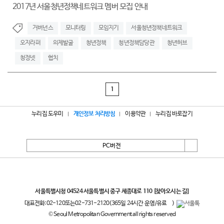
2017년 서울청년정책네트워크 멤버 모집 안내
거버넌스
모니터링
모임지기
서울청년정책네트워크
오지라퍼
의제발굴
청년정책
청년정책담당관
청년허브
청정넷
협치
1
누리집 도우미
개인정보 처리방침
이용약관
누리집 바로잡기
PC버전
서울특별시
서울특별시청 04524 서울특별시 중구 세종대로 110
[찾아오시는 길]
대표전화:
02-120
또는
02-731-2120
(365일 24시간 운영/유료
)
© Seoul Metropolitan Government all rights reserved