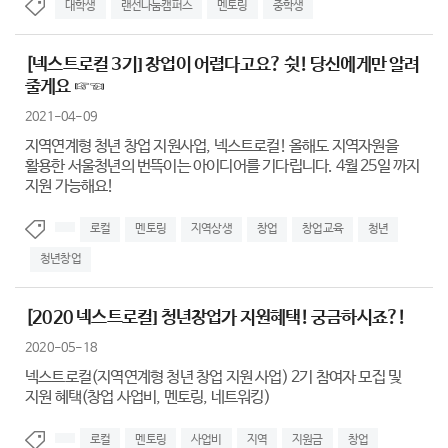
대학생
랜선나눔캠퍼스
멘토링
중학생
[넥스트로컬 3기] 창업이 어렵다고요? 쉿! 당신에게만 알려
줄게요 ☞☜
2021-04-09
지역연계형 청년 창업 지원사업, 넥스트로컬! 올해도 지역자원을
활용한 서울청년의 번뜩이는 아이디어를 기다립니다. 4월 25일 까지
지원 가능해요!
로컬
멘토링
지역상생
창업
창업교육
청년
청년창업
[2020 넥스트로컬] 청년창업가 지원혜택! 궁금하시죠?!
2020-05-18
넥스트로컬(지역연계형 청년 창업 지원 사업) 2기 참여자 모집 및
지원 혜택(창업 사업비, 멘토링, 네트워킹)
로컬
멘토링
사업비
지역
지원금
창업