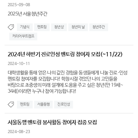
2025-09-08
2025년 서울청년주간
기념식
멘토링
청년상
청년의 날
청년주간
커리어부트캠프
2024년 하반기 진로인성 멘토링 참여자 모집(~11/22)
2024-10-11
대학생활을 통해 얻은 나의 값진 경험을 동생들에게 나눌 진로·인성
멘토링 참여자를 모집합니다! 학창시절 겪었던 나의 고민들을
바탕으로 초중생의 미래 설계에 도움을 주고 싶은 청년(만 19세~
34세)이라면 누구나 참여 가능합니다!
멘토링
서울동행
진로인성
서울동행 멘토링 봉사활동 참여자 집중 모집
2024-08-23