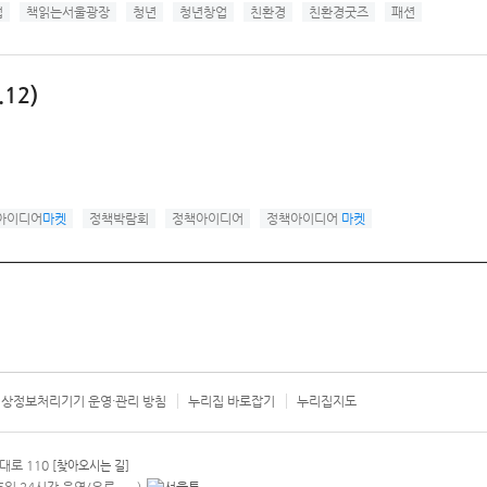
업
책읽는서울광장
청년
청년창업
친환경
친환경굿즈
패션
12)
아이디어
마켓
정책박람회
정책아이디어
정책아이디어
마켓
상정보처리기기 운영·관리 방침
누리집 바로잡기
누리집지도
서울시 카
대로 110
[찾아오시는 길]