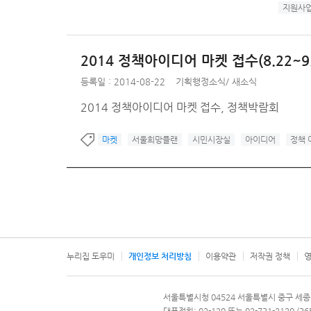
지원사
2014 정책아이디어 마켓 접수(8.22~9.
등록일 : 2014-08-22
기획행정소식
/
새소식
2014 정책아이디어 마켓 접수, 정책박람회
마켓
서울희망플랜
시민시장실
아이디어
정책 
누리집 도우미
개인정보 처리방침
이용약관
저작권 정책
영
서울특별시
서울특별시청 04524 서울특별시 중구 세종
문의 전화번호 120, 120 다산콜재단