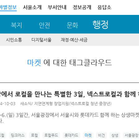
야별정보
서울소개
부서안내
정보공개
응답소
행정
복지
안전
문화
시민소통
디지털서울
재정∙예산∙세금
마켓
에 대한 태그클라우드
서 로컬을 만나는 특별한 3일, 넥스트로컬과 함께 하세요
4-10-03
새소식
/
지연연계형 창업지원(넥스트로컬 청년·중장년)
금)~6.(일) 3일간, 서울광장에서 서울시와 롯데카드 함께 하는 상생
.
로컬
띵크어스
로컬
로컬푸드
롯데카드
마켓
비건
상생
서울광장