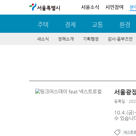
서울특별시
서울소식
시민참여
분
주택
경제
교통
환경
새소식
정책소개
기획행정
감사∙옴부즈만
서울광장에
등록일 : 202
10.4.(
수 있습니다
넥스트