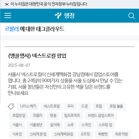
이 누리집은 대한민국 공식 전자정부 누리집입니다.
행정
르팔러
에 대한 태그클라우드
(앵콜행사) 넥스트로컬 팝업
2025-08-07
서울시 넥스트로컬이 신세계백화점 강남점에서 팝업스토어를
엽니다. 총 24팀의 90여가지 상품을 서울 도심에서 만날 수 있는
기회, 서울 청년들은 자신만의 고유한 색을 담은 브랜드를
만나보세요
나이스케키
넥스트로컬
두이
드문
로컬
로컬 블룸
로컬창업
르팔러
명동
밀프로젝트
브랜드 팝업스토어
서울시
서울청년
설아래
소로
스퀴진
스프링 업
식후경
신세계 본점
신세계백화점
오트릿
옥빵맨
위로약방