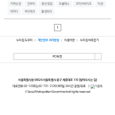
지역상생
진부리
청년 창업
초블레스
코리아바이츠
티즌
파라디
푸드테크
홀썸위크
1
누리집 도우미
개인정보 처리방침
이용약관
누리집 바로잡기
PC버전
서울특별시
서울특별시청 04524 서울특별시 중구 세종대로 110
[찾아오시는 길]
대표전화:
02-120
또는
02-731-2120
(365일 24시간 운영/유료
)
© Seoul Metropolitan Government all rights reserved