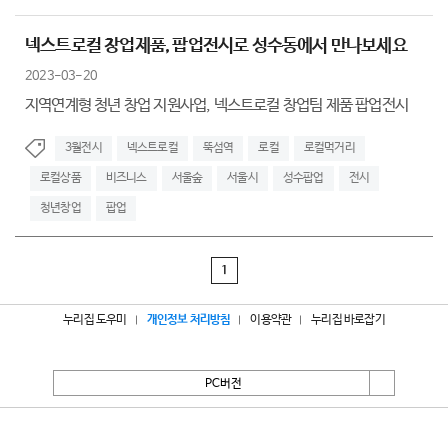
넥스트로컬 창업제품, 팝업전시로 성수동에서 만나보세요
2023-03-20
지역연계형 청년 창업 지원사업, 넥스트로컬 창업팀 제품 팝업전시
3월전시
넥스트로컬
뚝섬역
로컬
로컬먹거리
로컬상품
비즈니스
서울숲
서울시
성수팝업
전시
청년창업
팝업
1
누리집 도우미
개인정보 처리방침
이용약관
누리집 바로잡기
PC버전
서울특별시