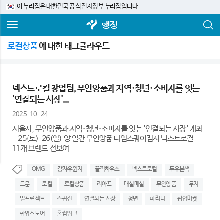
이 누리집은 대한민국 공식 전자정부 누리집입니다.
행정
로컬상품
에 대한 태그클라우드
넥스트로컬 창업팀, 무인양품과 지역·청년·소비자를 잇는
'연결되는 시장'...
2025-10-24
서울시, 무인양품과 지역·청년·소비자를 잇는 '연결되는 시장' 개최
- 25(토)·26(일) 양 일간 무인양품 타임스퀘어점서 넥스트로컬
11개 브랜드 선보여
OMG
감자유원지
꿀꺽하우스
넥스트로컬
두유본색
드문
로컬
로컬상품
리아프
매실매실
무인양품
무지
밀프로젝트
스퀴진
연결되는 시장
청년
파라디
팝업마켓
팝업스토어
홀썸위크