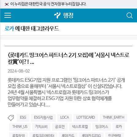
이 누리집은 대한민국 공식 전자정부 누리집입니다.
행정
로카
에 대한 태그클라우드
<롯데카드 띵크어스 파트너스 2기 모집>에 '서울시 넥스트로
컬賞'이?! ...
2024-08-02
롯데카드 ESG기업 지원 프로그램인 ‘띵크어스 파트너스 2기’ 공개
모집 중으로 올해부터 ‘서울시 넥스트로컬상’ 이 신설되었습니다.
24년 4월 서울특별시 넥스트로컬과 롯데카드 띵크어스가
업무협약을 체결하고 ESG 기업 지원 위한 상호 협력체계를
만들어가고 있습니다....
ESG
ESG지원사업
LOCA
LOTTECARD
THINK_EARTH
THINK_US
가치소비
공모전
넥스트로컬
띵크어스
로카
로컬창업
로컬크리에이터
롯데카드
롯데카드ESG
민관협력