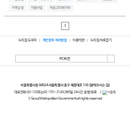
지역상생
지원사업
히든크리에이터
1
누리집 도우미
개인정보 처리방침
이용약관
누리집 바로잡기
PC버전
서울특별시
서울특별시청 04524 서울특별시 중구 세종대로 110
[찾아오시는 길]
대표전화:
02-120
또는
02-731-2120
(365일 24시간 운영/유료
)
© Seoul Metropolitan Government all rights reserved