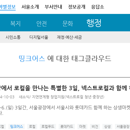
야별정보
서울소개
부서안내
정보공개
응답소
행정
복지
안전
문화
시민소통
디지털서울
재정∙예산∙세금
띵크어스
에 대한 태그클라우드
서 로컬을 만나는 특별한 3일, 넥스트로컬과 함께 하세요
4-10-03
새소식
/
지연연계형 창업지원(넥스트로컬 청년·중장년)
금)~6.(일) 3일간, 서울광장에서 서울시와 롯데카드 함께 하는 상생
.
로컬
띵크어스
로컬
로컬푸드
롯데카드
마켓
비건
상생
서울광장