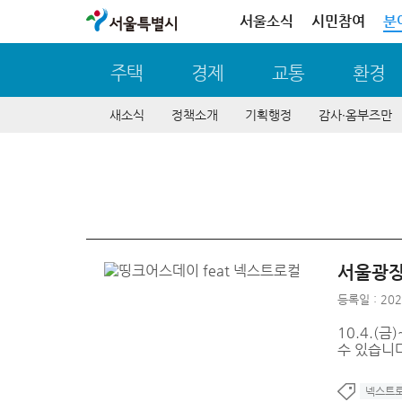
서울특별시
서울소식
시민참여
분
주택
경제
교통
환경
새소식
정책소개
기획행정
감사∙옴부즈만
서울광장에
등록일 : 202
10.4.(
수 있습니다
넥스트