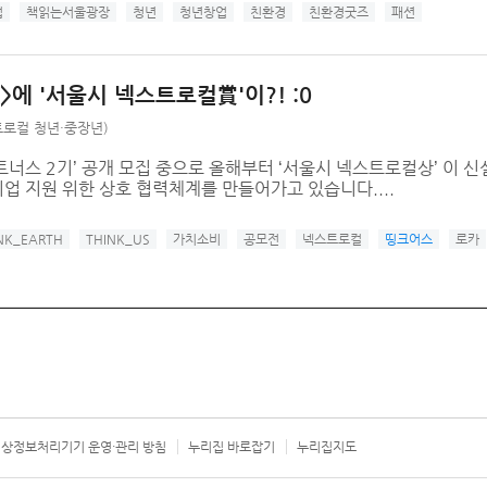
업
책읽는서울광장
청년
청년창업
친환경
친환경굿즈
패션
에 '서울시 넥스트로컬賞'이?! :0
로컬 청년·중장년)
트너스 2기’ 공개 모집 중으로 올해부터 ‘서울시 넥스트로컬상’ 이 
업 지원 위한 상호 협력체계를 만들어가고 있습니다....
NK_EARTH
THINK_US
가치소비
공모전
넥스트로컬
띵크어스
로카
상정보처리기기 운영·관리 방침
누리집 바로잡기
누리집지도
서울시 카