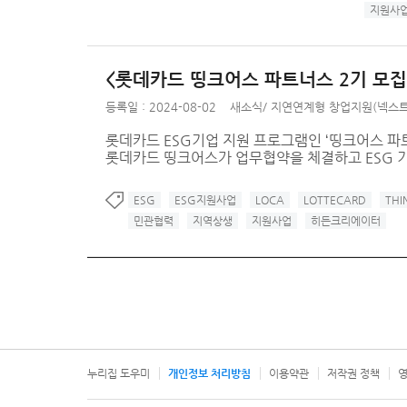
지원사
<롯데카드 띵크어스 파트너스 2기 모집>
등록일 : 2024-08-02
새소식
/
지연연계형 창업지원(넥스트
롯데카드 ESG기업 지원 프로그램인 ‘띵크어스 파
롯데카드 띵크어스가 업무협약을 체결하고 ESG 기
ESG
ESG지원사업
LOCA
LOTTECARD
THI
민관협력
지역상생
지원사업
히든크리에이터
누리집 도우미
개인정보 처리방침
이용약관
저작권 정책
영