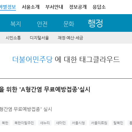
야별정보
서울소개
부서안내
정보공개
응답소
행정
복지
안전
문화
시민소통
디지털서울
재정∙예산∙세금
더불어민주당
에 대한 태그클라우드
을 위한 'A형간염 무료예방접종'실시
A형간염 무료예방접종" 실시
북한
북한이탈주민
새누리
새터민
서울시청
서울의료원
탈북민