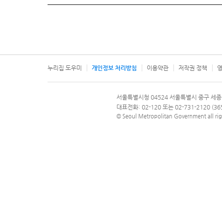
누리집 도우미
개인정보 처리방침
이용약관
저작권 정책
영
서울특별시
서울특별시청 04524 서울특별시 중구 세종
문의 전화번호 120, 120 다산콜재단
대표전화: 02-120 또는 02-731-2120 (
© Seoul Metropolitan Government all rig