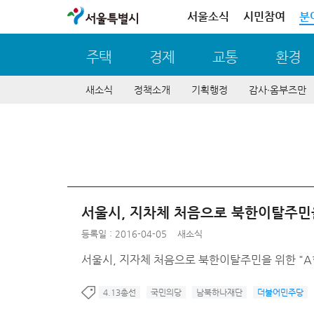
서울특별시
서울소식
시민참여
분
주택
경제
교통
환경
새소식
정책소개
기획행정
감사∙옴부즈만
서울시, 지차체 처음으로 북한이탈주민
등록일 : 2016-04-05
새소식
서울시, 지자체 처음으로 북한이탈주민을 위한 "
4.13총선
국민의당
남북하나재단
더불어민주당