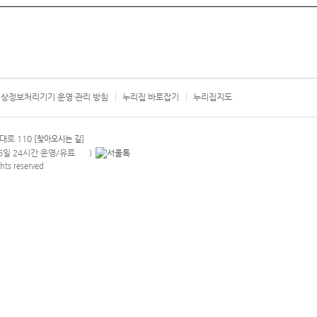
상정보처리기기 운영·관리 방침
누리집 바로잡기
누리집지도
서울시 카
대로 110
[찾아오시는 길]
365일 24시간 운영/유료
)
안내팝업 열기
hts reserved