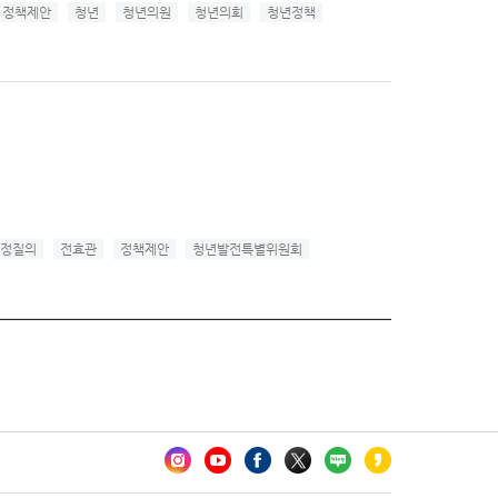
정책제안
청년
청년의원
청년의회
청년정책
정질의
전효관
정책제안
청년발전특별위원회
카오톡 채널 추가