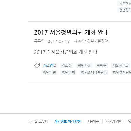
서울혁
청년정
2017 서울청년의회 개최 안내
등록일 : 2017-07-18
새소식
/
청년지원정책
2017년 서울청년의회 개최 안내
기조연설
김희성
명예시장
박원순
서울시의회
청년의원
청년의회
청년정책네트워크
청년정책담
누리집 도우미
개인정보 처리방침
이용약관
저작권 정책
영