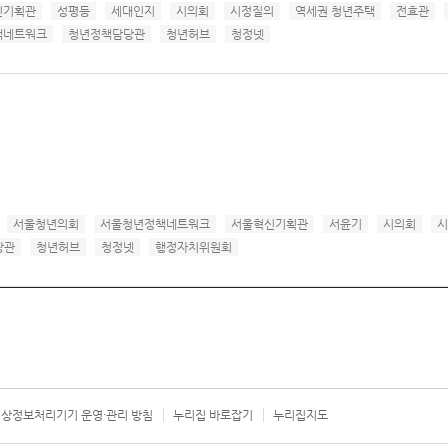
신기획관
성평등
세대인지
시의회
시정질의
역세권 청년주택
전효관
책네트워크
청년정책담당관
청년허브
청정넷
서울청년의회
서울청년정책네트워크
서울혁신기획관
서윤기
시의회
시
당관
청년허브
청정넷
행정자치위원회
상정보처리기기 운영·관리 방침
누리집 바로잡기
누리집지도
서울시 카