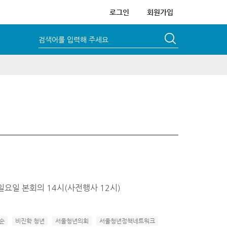
로그인
회원가입
검색어를 입력해 주세요
일요일 본회의 14시(사전행사 12시)
순
비진학 청년
서울청년의회
서울청년정책네트워크