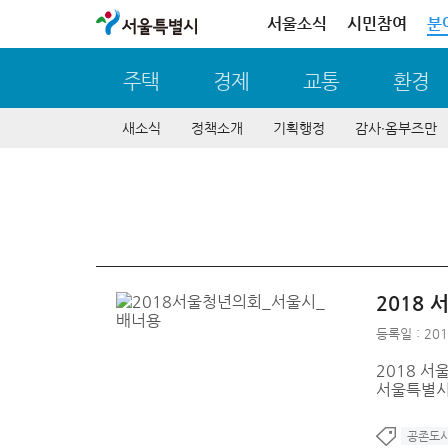
서울특별시
서울소식
시민참여
분
주택
경제
교통
환경
새소식
정책소개
기획행정
감사∙옴부즈만
2018
등록일 : 201
2018 서
서울특별시
공존도