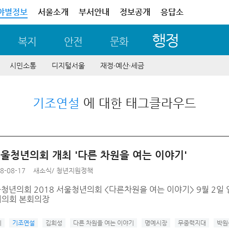
야별정보
서울소개
부서안내
정보공개
응답소
행정
복지
안전
문화
시민소통
디지털서울
재정∙예산∙세금
기조연설
에 대한 태그클라우드
 서울청년의회 개최 '다른 차원을 여는 이야기'
8-08-17
새소식
/
청년지원정책
울청년의회 2018 서울청년의회 <다른차원을 여는 이야기> 9월 2일 
의회 본회의장
시
기조연설
김희성
다른 차원을 여는 이야기
명예시장
무중력지대
박원