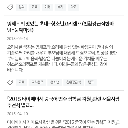
강의
교육
미래
복지
학교
영셰프의 맛있는 초대-청소년요리캠프(친환경급식한마
당-둘째마당)
2015-09-14
요리사를 꿈꾸는 영셰프와 요리에 관심 있는 학생들이 만나 삶의
기술로써 요리를 배우고 부모님께 대접해 드림으로써, 밥상을 통한
부모님의 고마움과 밥상은 나눔이라는 새로운 가치를 배우는
청소년요리캠프를 개최합니다. 여러분들의 많은 관심과 참여
바랍니다.
교육
요리캠프
청소년
친환경급식
캠프
「2015 타이베이시 중국어 연수 장학금 지원」관련 서울시장
추천서 발급...
2015-04-10
타이베이시 자매도시 학생을 위한『2015 중국어 연수 장학금 지원』과