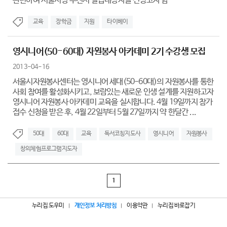
관련하여 서울시장 추천서 발급대상자를 선정코자 함
교육
장학금
지원
타이베이
영시니어(50-60대) 자원봉사 아카데미 2기 수강생 모집
2013-04-16
서울시자원봉사센터는 영시니어 세대(50-60대)의 자원봉사를 통한
사회 참여를 활성화시키고, 보람있는 새로운 인생 설계를 지원하고자
영시니어 자원봉사 아카데미 교육을 실시합니다. 4월 19일까지 참가
접수 신청을 받은 후, 4월 22일부터 5월 27일까지 약 한달간 ...
50대
60대
교육
독서코칭지도사
영시니어
자원봉사
창의체험프로그램지도자
1
누리집 도우미
개인정보 처리방침
이용약관
누리집 바로잡기