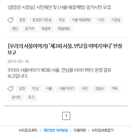
<광장은 시장실> 시민제안 및 <서울 해결책방> 참가시민 모집
광장
광장은 시장실
모집
서울 해결책방
시민
시장실
제안
참가자
해결책
해결책방
[우리의 서울이야기] '제3회 서울, 만남을 이야기하다' 현장
보고
2015-03-16
우리의 서울이야기 제3회 서울, 만남을 이야기하다 운영 결과
보고입니다.
광장
만남
서울
서울이야기
시민
정윤수
카페
콘서트
토크
1
누리집 도우미
개인정보 처리방침
이용약관
누리집 바로잡기