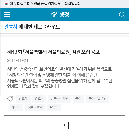
이 누리집은 대한민국 공식 전자정부 누리집입니다.
행정
간호사
에 대한 태그클라우드
제43회 「서울특별시 서울의료원」직원 모집 공고
2014-11-24
시민의 건강증진과 보건의료의 발전에 기여하기 위한 목적으로
「지방의료원 설립 및 운영에 관한 법률」에 의해 설립된
서울의료원에서는 최고의 공공병원 실현을 위해 함께 할 우수한
인재를 다음과 같이 모집합니다.
간호사
간호직
남북하나재단
북한
북한이탈주민
새터민
서울의료원
탈북민
1