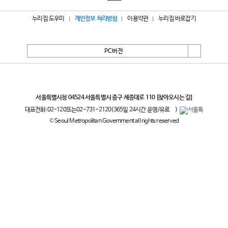
누리집 도우미
개인정보 처리방침
이용약관
누리집 바로잡기
PC버전
서울특별시
서울특별시청 04524 서울특별시 중구 세종대로 110
[찾아오시는 길]
대표전화:
02-120
또는
02-731-2120
(365일 24시간 운영/유료
)
© Seoul Metropolitan Government all rights reserved