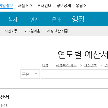
야별정보
서울소개
부서안내
정보공개
응답소
행정
복지
안전
문화
시민소통
디지털서울
재정∙예산∙세금
연도별 예산
행정
재정∙예산∙세금
예산정보
연
예산서
1-15