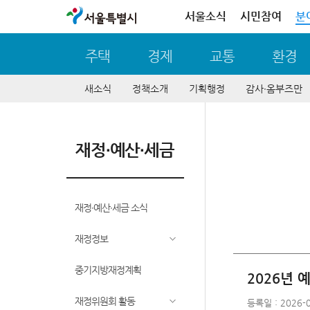
서울특별시
서울소식
시민참여
분
주택
경제
교통
환경
새소식
정책소개
기획행정
감사∙옴부즈만
재정∙예산∙세금
재정∙예산∙세금 소식
재정정보
중기지방재정계획
2026년 
재정위원회 활동
등록일 : 2026-0