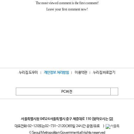
누리집 도우미
개인정보 처리방침
이용약관
누리집 바로잡기
PC버전
서울특별시
서울특별시청 04524 서울특별시 중구 세종대로 110
[찾아오시는 길]
대표전화:
02-120
또는
02-731-2120
(365일 24시간 운영/유료
)
© Seoul Metropolitan Government all rights reserved