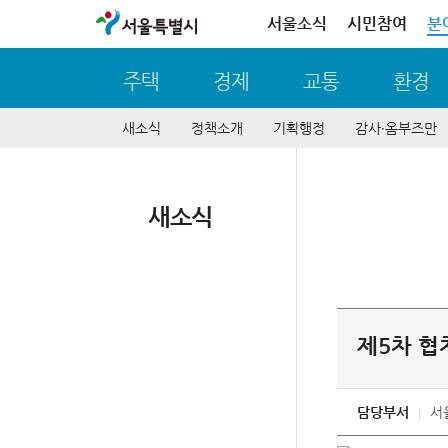
서울특별시
서울소식
시민참여
분
주택
경제
교통
환경
새소식
정책소개
기획행정
감사∙옴부즈만
새소식
제5차 협
담당부서
서