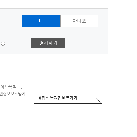
네
아니오
1
평가하기
점
-
매
우
불
만
족
의 반복적 글,
 개인정보보호법에
응답소 누리집 바로가기