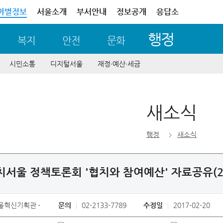
야별정보
서울소개
부서안내
정보공개
응답소
행정
복지
안전
문화
시민소통
디지털서울
재정∙예산∙세금
새소식
행정
새소식
치서울 정책토론회 '협치와 참여예산' 자료공유(201
울혁신기획관
문의
02-2133-7789
수정일
2017-02-20