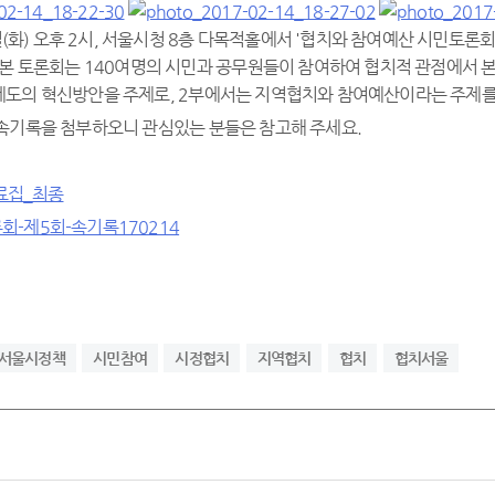
4일(화) 오후 2시, 서울시청 8층 다목적홀에서 '협치와 참여예산 시민토
본 토론회는 140여명의 시민과 공무원들이 참여하여 협치적 관점에서 
도의 혁신방안을 주제로, 2부에서는 지역협치와 참여예산이라는 주제를
속기록을 첨부하오니 관심있는 분들은 참고해 주세요.
자료집_최종
-제5회-속기록170214
서울시정책
시민참여
시정협치
지역협치
협치
협치서울