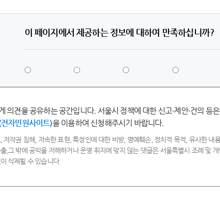
이 페이지에서 제공하는 정보에 대하여 만족하십니까?
5
4
3
2
점
점
점
점
-
-
-
-
매
만
보
불
우
족
통
만
게 의견을 공유하는 공간입니다. 서울시 정책에 대한 신고·제안·건의 등은
만
족
족
(전자민원사이트)
을 이용하여 신청해주시기 바랍니다.
, 저작권 침해, 저속한 표현, 특정인에 대한 비방, 명예훼손, 정치적 목적, 유사한 내용
출,그 밖에 공익을 저해하거나 운영 취지에 맞지 않는 댓글은 서울특별시 조례 및
이 삭제될 수 있습니다.