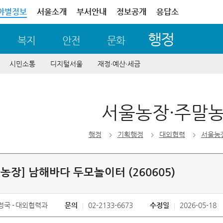
야별정보
서울소개
부서안내
정보공개
응답소
행정
복지
안전
문화
시민소통
디지털서울
재정∙예산∙세금
서울농장·주말
행정
기획행정
대외협력
서울농
농장] 남해바다 두모놀이터 (260605)
정국
대외협력과
문의
02-2133-6673
수정일
2026-05-18