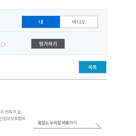
네
아니오
1
평가하기
점
-
매
우
목록
불
만
족
의 반복적 글,
 개인정보보호법에
응답소 누리집 바로가기