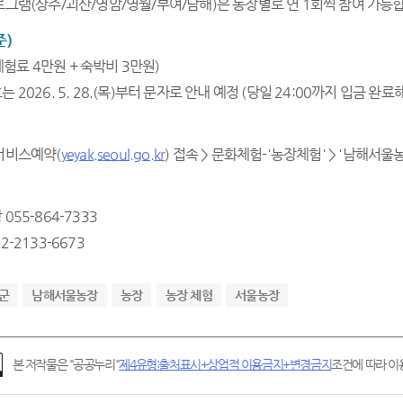
그램(상주/괴산/영암/영월/부여/남해)은 농장별로 연 1회씩 참여 가능합니
준)
(체험료 4만원 + 숙박비 3만원)
2026. 5. 28.(목)부터 문자로 안내 예정 (당일 24:00까지 입금 완
서비스예약(
yeyak.seoul.go.kr
) 접속 > 문화체험-'농장체험' > '남해서울농
55-864-7333
-2133-6673
군
남해서울농장
농장
농장 체험
서울농장
본 저작물은 "공공누리"
제4유형:출처표시+상업적 이용금지+변경금지
조건에 따라 이용