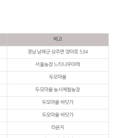
비고
경남 남해군 상주면 양아로 534
서울농장 느티나무아래
두모마을
두모마을 농사체험농장
두모마을 바닷가
두모마을 바닷가
라운지