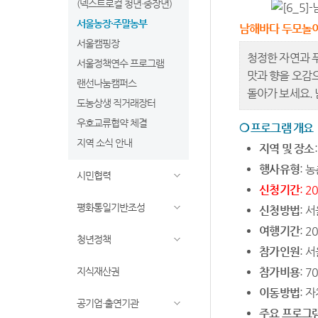
(넥스트로컬 청년·중장년)
서울농장·주말농부
남해바다 두모놀
서울캠핑장
청정한 자연과 
서울정책연수 프로그램
맛과 향을 오감
랜선나눔캠퍼스
돌아가 보세요.
도농상생 직거래장터
우호교류협약 체결
❍
프로그램 개요
지역 소식 안내
지역 및 장소
행사유형
: 
시민협력
신청기간
: 2
평화통일기반조성
신청방법
: 
여행기간
: 2
청년정책
참가인원
: 
지식재산권
참가비용
: 7
이동방법
: 
공기업·출연기관
주요 프로그