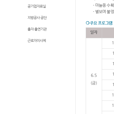
- 마늘쫑 수
공기업자료실
- 별보며 불
지방공사·공단
❍
주요 프로그램
출자·출연기관
일자
근로자이사제
1
6.5
(금)
1
1