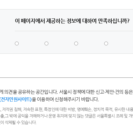
이 페이지에서 제공하는 정보에 대하여 만족하십니까?
5
4
3
2
점
점
점
점
-
-
-
-
매
만
보
불
우
족
통
만
만
족
족
게 의견을 공유하는 공간입니다. 서울시 정책에 대한 신고·제안·건의 등은
(전자민원사이트)
을 이용하여 신청해주시기 바랍니다.
, 저작권 침해, 저속한 표현, 특정인에 대한 비방, 명예훼손, 정치적 목적, 유사한 내용
출,그 밖에 공익을 저해하거나 운영 취지에 맞지 않는 댓글은 서울특별시 조례 및
이 삭제될 수 있습니다.