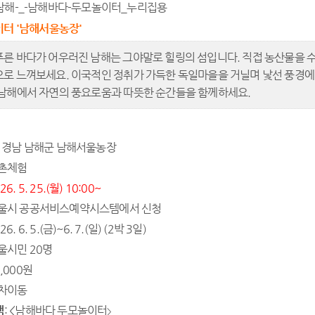
이터
'남해서울농장'
푸른 바다가 어우러진 남해는 그야말로 힐링의 섬입니다. 직접 농산물을
으로 느껴보세요. 이국적인 정취가 가득한 독일마을을 거닐며 낯선 풍경에 
 남해에서 자연의 풍요로움과 따뜻한 순간들을 함께하세요.
: 경남 남해군 남해서울농장
농촌체험
026. 5. 25.(월) 10:00~
서울시 공공서비스예약시스템에서 신청
026. 6. 5.(금)~6. 7.(일) (2박 3일)
서울시민 20명
0,000원
자차이동
램
: <남해바다 두모놀이터
>