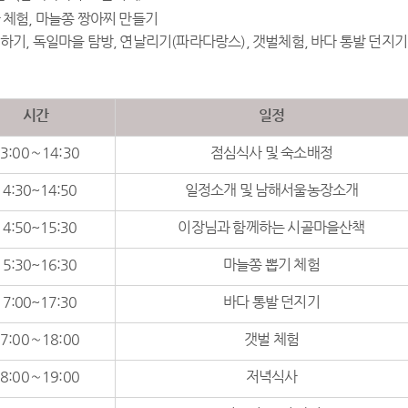
확 체험, 마늘쫑 짱아찌 만들기
멍하기, 독일마을 탐방, 연날리기(파라다랑스), 갯벌체험, 바다 통발 던지기
시간
일정
3:00∼14:30
점심식사 및 숙소배정
14:30~14:50
일정소개 및 남해서울농장소개
14:50~15:30
이장님과 함께하는 시골마을산책
15:30~16:30
마늘쫑 뽑기 체험
17:00~17:30
바다 통발 던지기
7:00∼18:00
갯벌 체험
8:00∼19:00
저녁식사