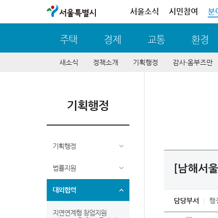
서울특별시
서울소식
시민참여
분
주택
경제
교통
환경
새소식
정책소개
기획행정
감사∙옴부즈만
기획행정
기획행정
[남해서울
법률지원
대외협력
담당부서
행
지연연계형 창업지원