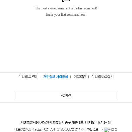
누리집 도우미
개인정보 처리방침
이용약관
누리집 바로잡기
PC버전
서울특별시
서울특별시청 04524 서울특별시 중구 세종대로 110
[찾아오시는 길]
대표전화:
02-120
또는
02-731-2120
(365일 24시간 운영/유료
)