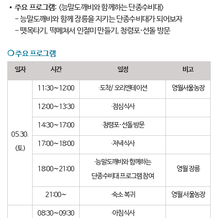
주요 프로그램
: <능말도깨비와 함께하는 단종수비대>
- 능말도깨비와 함께 장릉을 지키는 단종수비대가 되어보자
- 뗏목타기, 떡메쳐서 인절미 만들기, 청령포·선돌 방문
❍
주요 프로그램
일자
시간
일정
비고
11:30∼12:00
∙도착/ 오리엔테이션
영월서울농장
12:00∼13:30
∙점심식사
14:30∼17:00
∙청령포·선돌 방문
05.30.
17:00∼18:00
∙저녁식사
(토)
∙능말도깨비와 함께하는
18:00∼21:00
영월 장릉
단종수비대 프로그램 참여
21:00∼
∙숙소 복귀
영월 서울농장
08:30∼09:30
∙아침식사