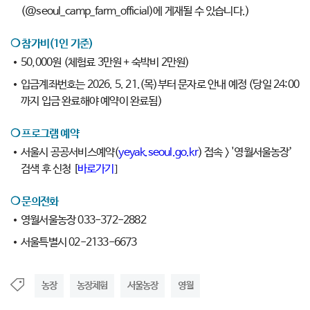
(@seoul_camp_farm_official)에 게재될 수 있습니다.)
❍ 참가비(1인 기준)
50,000원 (체험료 3만원 + 숙박비 2만원)
입금계좌번호는 2026. 5. 21.(목)부터 문자로 안내 예정 (당일 24:00
까지 입금 완료해야 예약이 완료됨)
❍
프로그램 예약
서울시 공공서비스예약(
yeyak.seoul.go.kr
) 접속 > '영월서울농장’
검색 후 신청 [
바로가기
]
❍ 문의전화
영월서울농장 033-372-2882
서울특별시 02-2133-6673
농장
농장체험
서울농장
영월