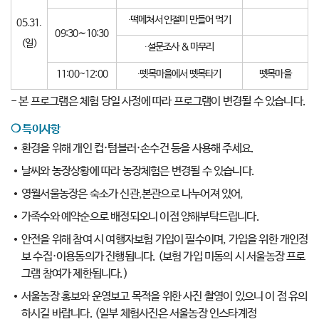
∙떡메쳐서 인절미 만들어 먹기
05.31.
09:30∼10:30
(일)
∙설문조사 & 마무리
11:00~12:00
∙뗏목마을에서 뗏목타기
뗏목마을
- 본 프로그램은 체험 당일 사정에 따라 프로그램이 변경될 수 있습니다.
❍
특이사항
환경을 위해 개인 컵·텀블러·손수건 등을 사용해 주세요.
날씨와 농장상황에 따라 농장체험은 변경될 수 있습니다.
영월서울농장은 숙소가 신관,본관으로 나누어져 있어,
가족수와 예약순으로 배정되오니 이점 양해부탁드립니다.
안전을 위해 참여 시 여행자보험 가입이 필수이며, 가입을 위한 개인정
보 수집·이용동의가 진행됩니다. (보험 가입 미동의 시 서울농장 프로
그램 참여가 제한됩니다.)
서울농장 홍보와 운영보고 목적을 위한 사진 촬영이 있으니 이 점 유의
하시길 바랍니다. (일부 체험사진은 서울농장 인스타계정