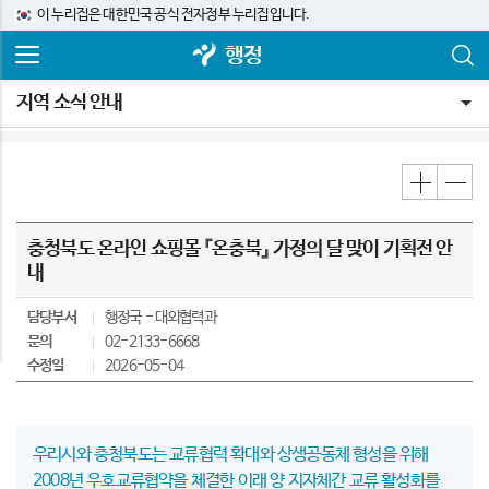
이 누리집은 대한민국 공식 전자정부 누리집입니다.
행정
지역 소식 안내
충청북도 온라인 쇼핑몰 『온충북』 가정의 달 맞이 기획전 안
내
담당부서
행정국
대외협력과
문의
02-2133-6668
수정일
2026-05-04
우리시와 충청북도는 교류협력 확대와 상생공동체 형성을 위해
2008년 우호교류협약을 체결한 이래 양 지자체간 교류 활성화를