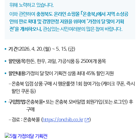
위해 노력하고 있습니다.
이와 관련하여
충청북도 온라인 쇼핑몰 ｢온충북｣에서 지역 소상공
인의 판로 확대 및 경영안정 지원을 위하여 '가정의 달 맞이 기획
전'을 개최하오니,
관심있는 시민여러분의 많은 참여 바랍니다.
기 간:
2026. 4. 20.(월) ~ 5. 15.(금)
할인품목:
한돈, 한우, 과일, 가공식품 등 250여개 품목
할인내용:
가정의 달 맞이 기획전 상품 최대 45% 할인 지원
온충북 입점 상품 구매 시 행운룰렛 1회 참여 가능(케이크 쿠폰, 즉시
할인 쿠폰 등)
구입방법:
온충북몰* 또는 온충북 모바일앱 회원가입(또는 로그인) 후
구매
경로 : 온충북몰 (
https://onchib.co.kr
)