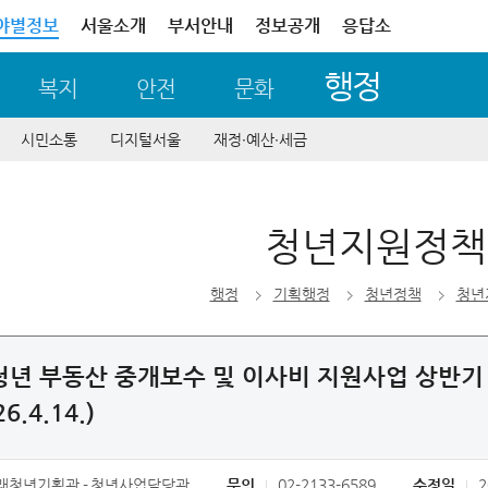
야별정보
서울소개
부서안내
정보공개
응답소
행정
복지
안전
문화
시민소통
디지털서울
재정∙예산∙세금
청년지원정책
행정
기획행정
청년정책
청년
 청년 부동산 중개보수 및 이사비 지원사업 상반기
6.4.14.)
래청년기획관
청년사업담당관
문의
02-2133-6589
수정일
2