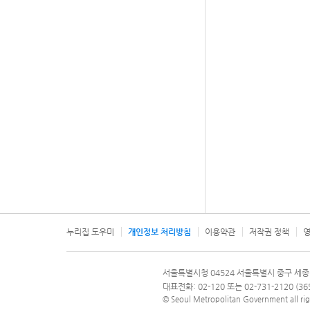
누리집 도우미
개인정보 처리방침
이용약관
저작권 정책
영
서울특별시
서울특별시청 04524 서울특별시 중구 세종
문의 전화번호 120, 120 다산콜재단
대표전화: 02-120 또는 02-731-2120 (
© Seoul Metropolitan Government all rig