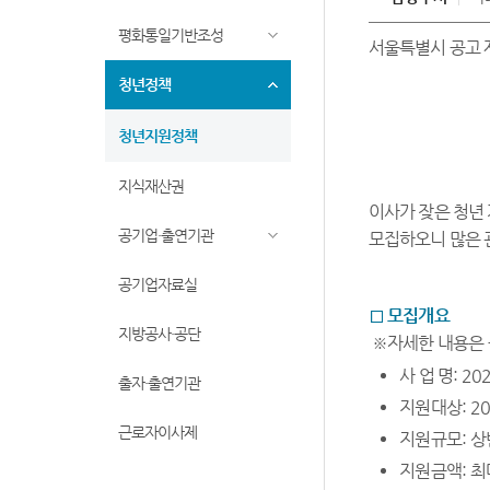
평화통일기반조성
서울특별시 공고 
청년정책
청년지원정책
지식재산권
이사가 잦은 청년
공기업·출연기관
모집하오니 많은 
공기업자료실
□
모집개요
지방공사·공단
※
자세한 내용은
사 업 명
: 20
출자·출연기관
지원대상
: 2
근로자이사제
지원규모
: 상
지원금액
:
최