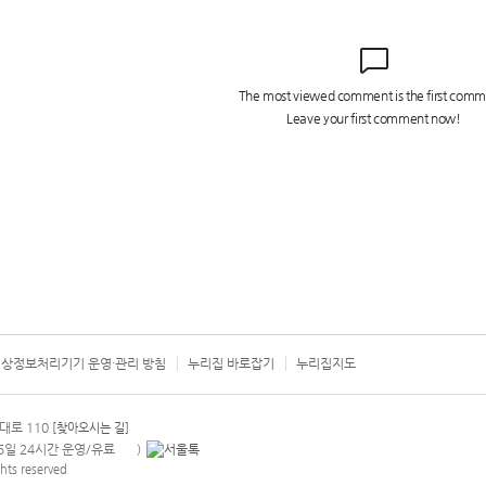
상정보처리기기 운영·관리 방침
누리집 바로잡기
누리집지도
서울시 카
대로 110
[찾아오시는 길]
365일 24시간 운영/유료
)
안내팝업 열기
hts reserved