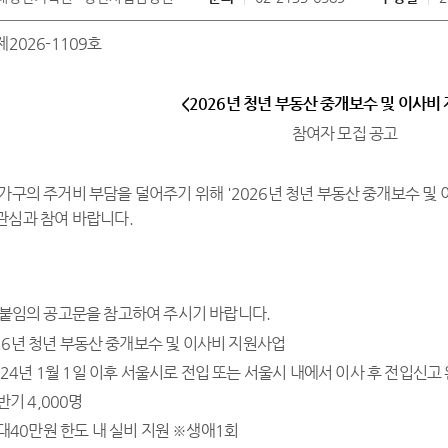
제
2026-1109
호
<2026년 청년 부동산 중개보수 및 이사비
참여자 모집 공고
 가구의 주거비 부담을 덜어주기 위해
'2026
년 청년 부동산 중개보수 및
관심과 참여 바랍니다
.
 붙임의 공고문을 참고하여 주시기 바랍니다
.
26
년 청년 부동산 중개보수 및 이사비 지원사업
024
년
1
월
1
일 이후 서울시로 전입 또는 서울시 내에서 이사 후 전입신고
반기 4
,000
명
대
40
만원 한도 내 실비 지원
※
생애
1
회