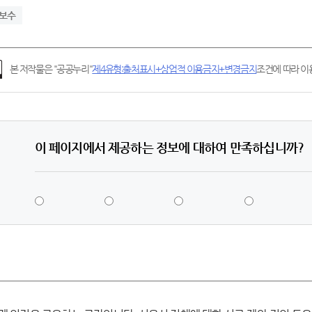
보수
본 저작물은 "공공누리"
제4유형:출처표시+상업적 이용금지+변경금지
조건에 따라 이용
이 페이지에서 제공하는 정보에 대하여 만족하십니까?
5
4
3
2
점
점
점
점
-
-
-
-
매
만
보
불
우
족
통
만
만
족
족