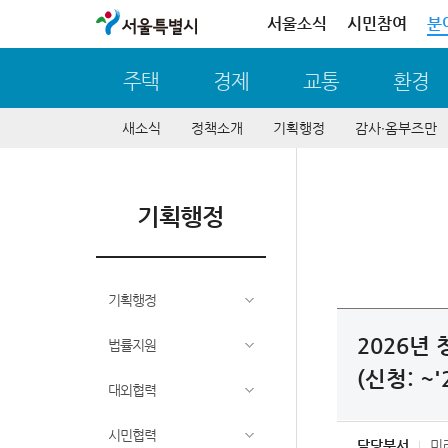
서울특별시
서울소식
시민참여
분
주택
경제
교통
환경
새소식
정책소개
기획행정
감사∙옴부즈만
기획행정
기획행정
2026년
법률지원
(신청: ~'2
대외협력
시민협력
담당부서
미