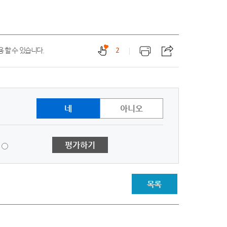
 할 수 있습니다.
2
네
아니오
1
평가하기
점
-
매
우
목록
불
만
족