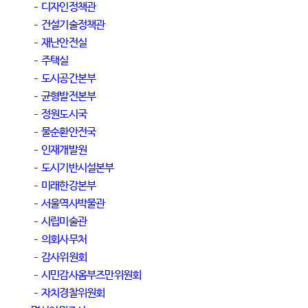
디자인정책관
건설기술정책관
재난안전실
주택실
도시공간본부
균형발전본부
정원도시국
물순환안전국
인재개발원
도시기반시설본부
미래한강본부
서울역사박물관
시립미술관
의회사무처
감사위원회
시민감사옴부즈만위원회
자치경찰위원회