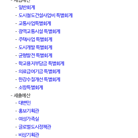
세입예산
일반회계
도시철도건설사업비 특별회계
교통사업특별회계
광역교통시설 특별회계
주택사업 특별회계
도시개발 특별회계
균형발전 특별회계
학교용지부담금 특별회계
의료급여기금 특별회계
한강수질개선 특별회계
소방특별회계
세출예산
대변인
홍보기획관
여성가족실
글로벌도시정책관
비상기획관