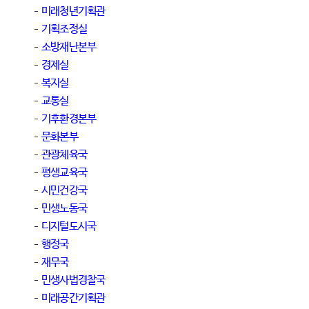
미래청년기획관
기획조정실
소방재난본부
경제실
복지실
교통실
기후환경본부
문화본부
관광체육국
평생교육국
시민건강국
민생노동국
디지털도시국
행정국
재무국
민생사법경찰국
미래공간기획관