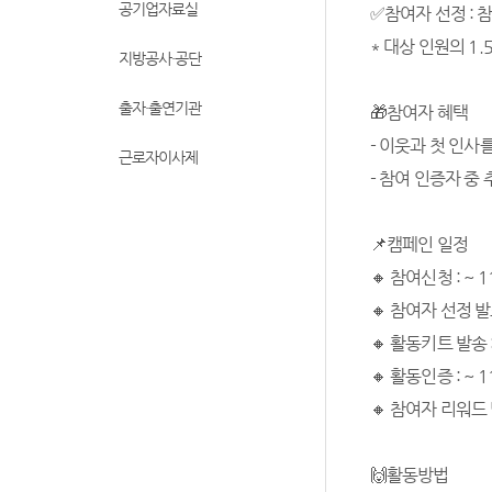
공기업자료실
✅참여자 선정 : 
* 대상 인원의 1
지방공사·공단
출자·출연기관
🎁참여자 혜택
- 이웃과 첫 인사
근로자이사제
- 참여 인증자 중
📌캠페인 일정
🔸 참여신청 : ~ 
🔸 참여자 선정 발표 
🔸 활동키트 발송 : 
🔸 활동인증 : ~
🔸 참여자 리워드 발송
🙌활동방법