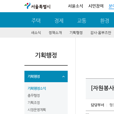
서울특별시
서울소식
시민참여
분
주택
경제
교통
환경
새소식
정책소개
기획행정
감사∙옴부즈만
기획행정
기획행정
[자원봉사
기획행정소식
총무행정
기획조정
담당부서
행
시정운영계획