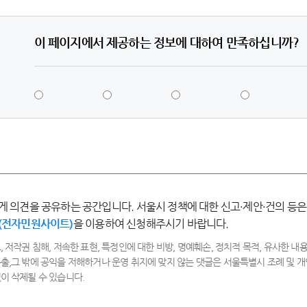
이 페이지에서 제공하는 정보에 대하여 만족하십니까?
5
4
3
2
점
점
점
점
-
-
-
-
매
만
보
불
우
족
통
만
만
족
족
게 의견을 공유하는 공간입니다. 서울시 정책에 대한 신고·제안·건의 등은
(전자민원사이트)
을 이용하여 신청해주시기 바랍니다.
, 저작권 침해, 저속한 표현, 특정인에 대한 비방, 명예훼손, 정치적 목적, 유사한 내용
출,그 밖에 공익을 저해하거나 운영 취지에 맞지 않는 댓글은 서울특별시 조례 및
이 삭제될 수 있습니다.