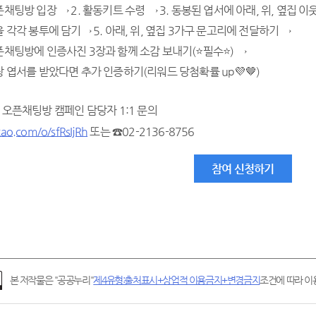
채팅방 입장 → 2. 활동키트 수령 → 3. 동봉된 엽서에 아래, 위, 옆집 이
 각각 봉투에 담기→ 5. 아래, 위, 옆집 3가구 문고리에 전달하기 →
채팅방에 인증사진 3장과 함께 소감 보내기(⭐필수⭐) →
 엽서를 받았다면 추가 인증하기(리워드 당첨확률 up💜🤎)
톡 오픈채팅방 캠페인 담당자 1:1 문의
kao.com/o/sfRsIjRh
또는 ☎02-2136-8756
참여 신청하기
본 저작물은 "공공누리"
제4유형:출처표시+상업적 이용금지+변경금지
조건에 따라 이용