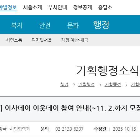
야별정보
서울소개
부서안내
정보공개
응답소
행정
복지
안전
문화
시민소통
디지털서울
재정∙예산∙세금
기획행정소식
행정
기획행정
기획행정
기획
] 이사데이 이웃데이 참여 안내(~11. 2.까지 모
정국
시민협력과
문의
02-2133-6307
수정일
2025-10-15