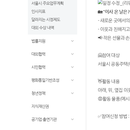
서울시 주요업무계획
인사지표
🏡 "
이사 온 날은
달라지는 시정제도
- 새로운 곳에서의
대외 수상 내역
- 이웃과 친해지
📢 작은 선물과 
법률지원
대외협력
🤗참여 대상
서울시 공동주택(아
시민협력
평화통일기반조성
👋활동 내용
아래, 위, 옆집 
청년정책
😡활동 물품(메시
지식재산권
✅참여신청 방법 :
공기업·출연기관