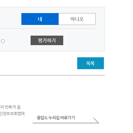
네
아니오
1
평가하기
점
-
매
우
목록
불
만
족
의 반복적 글,
 개인정보보호법에
응답소 누리집 바로가기