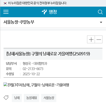
이 누리집은 대한민국 공식 전자정부 누리집입니다.
행정
서울농장·주말농부
[남해서울농장] 구월의 남해로운 가을여행(250919)
담당부서
행정국
대외협력과
문의
02-2133-6673
수정일
2025-10-22
남해
농장체험
서울농장