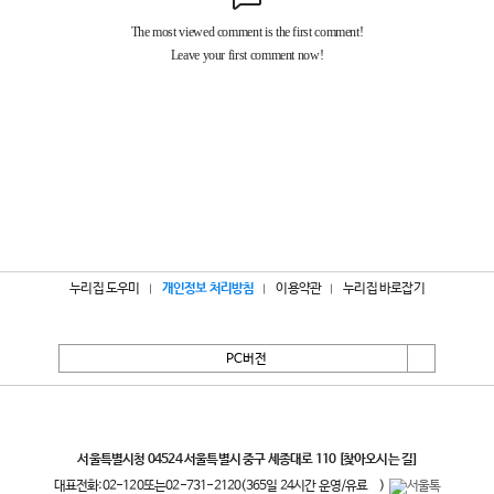
누리집 도우미
개인정보 처리방침
이용약관
누리집 바로잡기
PC버전
서울특별시
서울특별시청 04524 서울특별시 중구 세종대로 110
[찾아오시는 길]
대표전화:
02-120
또는
02-731-2120
(365일 24시간 운영/유료
)