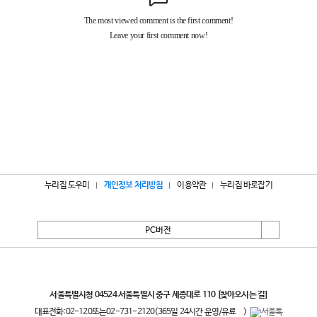
누리집 도우미
개인정보 처리방침
이용약관
누리집 바로잡기
PC버전
서울특별시
서울특별시청 04524 서울특별시 중구 세종대로 110
[찾아오시는 길]
대표전화:
02-120
또는
02-731-2120
(365일 24시간 운영/유료
)