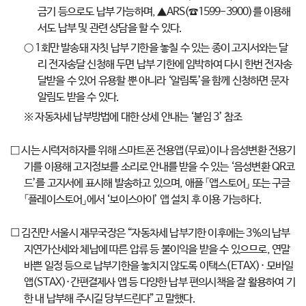
금기 등으로도 납부 가능하며, ▲ARS(☎1599-3900)를 이용해
서도 납부 및 관련 상담을 할 수 있다.
○ 1회만 발송돼 자칫 납부 기한을 놓칠 수 있는 종이 고지서와는 달
리 전자송달 신청해 두면 납부 기한에 임박하여 다시 한번 전자송
달받을 수 있어 유용할 뿐 아니라 ‘알림톡’을 함께 신청하면 문자
알림도 받을 수 있다.
※ 자동차세 납부방법에 대한 상세 안내는 ‘붙임 3’ 참조
□ 시는 시력저하자를 위해 스마트폰 전용앱(무료)이나 음성변환 전용기
기를 이용해 고지정보를 소리로 안내를 받을 수 있는 ‘음성변환 QR코
드’를 고지서에 표시해 발송하고 있으며, 애플 「앱스토어」 또는 구글
「플레이스토어」에서 ‘보이스아이’ 앱 설치 후 이용 가능하다.
☐ 김진만 서울시 재무국장은 “자동차세 납부기한 이후에는 3%의 납부
지연가산세와 체납에 따른 압류 등 불이익을 받을 수 있으므로, 연말
바쁜 일정 등으로 납부기한을 놓치지 않도록 이택스(ETAX)· 모바일
앱(STAX)·간편결제사 앱 등 다양한 납부 편의시책을 잘 활용하여 기
한 내 납부해 주시길 당부드린다”고 말했다.