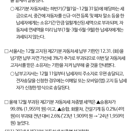
을 일제히 발송했다.
○ 제2기분 자동차세는 하반기(7월1일~12월 31일)에 해당하는 세
금으로서, 중간에 자동차를 신규·이전 등록 및 폐차 말소 등을 한
납세자에게는 소유기간 만큼 일할계산된 세액으로 부과되며, 자
동차세 연세액을 미리 납부(1월·3월·6월·9월)한 납세자에게는
과세되지 않는다.
□ 서울시는 12월 고지된 제2기분 자동차세 납부 기한인 12.31.(화)을
넘기면 납부 지연 가산세 3%가 추가로 부과되므로 이번 달 자동차세
고지서를 받은 소유자는 기한을 지켜 납부해 줄 것을 안내했다.
○ 납부고지서는 12월 11일부터 납세자의 주소지로 우편 송달되고,
전자송달을 신청한 경우에는 이메일 또는 모바일(앱)고지 등 납세
자가 신청한 방식으로 송달된다.
□ 올해 12월 부과된 제2기분 자동차세 차종별 세액은 ▲승용차가
99.8% (1,955억 원) 이고, ▲승합, 화물차, 건설기계 등 0.2%(4억
원)이 부과돼 전년 대비 2.6%(’23년 1,909억 원 → ’24년 1,959억
원) 늘었다.