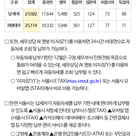
구 분
합계
중국어
영어
몽골어
일본어
프랑스어
독일어
납 세 자
23,922
17,644
5,488
525
124
73
68
차량대수
25,114
18,332
5,946
561
127
77
71
□ 또한, 세무상담 AI 챗봇 이지(IZY)를 이용하면 24시간 비대면으로 자
동차세 조회 및 납부가 가능하다.
○ 자동차세 납부기한인 12월은 구청 세무부서 민원전화 폭증으로
통화가 어려울 수 있는데, 세무상담 AI 챗봇 이지(IZY)를 이용하
면 쉽고 빠르게 자동차세를 조회·납부할 수 있다.
○ ‘이지(IZY)’는 서울시 ETAX(
etax.seoul.go.kr
) 또는 서울시 모
바일앱 (STAX)에서 바로 이용 가능하다.
□ 한편 서울시는 납세자가 자동차세를 납부 기한 내에 편리하게 납부할
수 있도록 ▲서울시 지방세 인터넷 납부시스템(ETAX) ▲모바일 앱
(서울시 STAX) ▲카카오페이·네이버페이·토스페이 등 간편결제사
앱 등 다양한 납부 편의 서비스를 제공 중이다.
○ 그밖에 ▲전용계좌 ▲은행 현금인출기(CD·ATM) 또는 무인공과