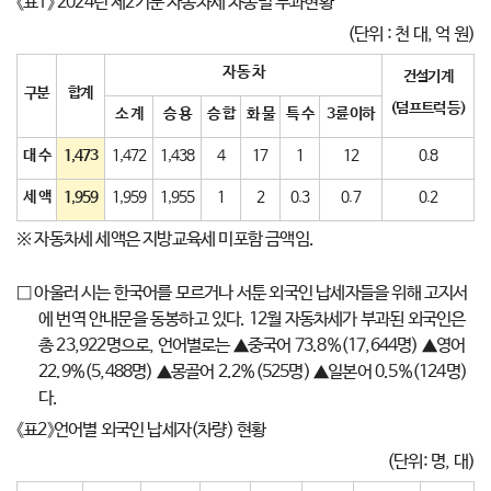
《표1》 2024년 제2기분 자동차세 차종별 부과현황
(단위 : 천 대, 억 원)
자 동 차
건설기계
구분
합계
(
덤프트럭 등
)
소 계
승 용
승 합
화 물
특 수
3
륜 이하
대 수
1,473
1,472
1,438
4
17
1
12
0.8
세 액
1,959
1,959
1,955
1
2
0.3
0.7
0.2
※ 자동차세 세액은 지방교육세 미포함 금액임.
□ 아울러 시는 한국어를 모르거나 서툰 외국인 납세자들을 위해 고지서
에 번역 안내문을 동봉하고 있다. 12월 자동차세가 부과된 외국인은
총 23,922명으로, 언어별로는 ▲중국어 73.8%(17,644명) ▲영어
22.9%(5,488명) ▲몽골어 2.2%(525명) ▲일본어 0.5%(124명)
다.
《표2》언어별 외국인 납세자(차량) 현황
(단위: 명, 대)