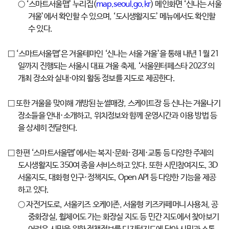
○ ‘스마트서울맵’ 누리집(
map.seoul.go.kr
) 메인화면 ‘신나는 서울
겨울’에서 확인할 수 있으며, ‘도시생활지도’ 메뉴에서도 확인할
수 있다.
□ ‘스마트서울맵’은 겨울테마인 ‘신나는 서울 겨울’을 통해 내년 1월 21
일까지 진행되는 서울시 대표 겨울 축제, ‘서울윈터페스타 2023’의
개최 장소와 실내·야외 활동 정보를 지도로 제공한다.
□ 또한 겨울을 맞이해 개방된 눈썰매장, 스케이트장 등 신나는 겨울나기
장소들을 안내·소개하고, 위치정보와 함께 운영시간과 이용 방법 등
을 상세히 전달한다.
□ 한편 ‘스마트서울맵’에서는 복지·문화·경제·교통 등 다양한 주제의
도시생활지도 350여 종을 서비스하고 있다. 또한 시민참여지도, 3D
서울지도, 대화형 인구·정책지도, Open API 등 다양한 기능을 제공
하고 있다.
○ 자전거도로, 서울키즈 오케이존, 서울형 키즈카페머니 사용처, 공
중화장실, 휠체어도 가는 화장실 지도 등 민간 지도에서 찾아보기