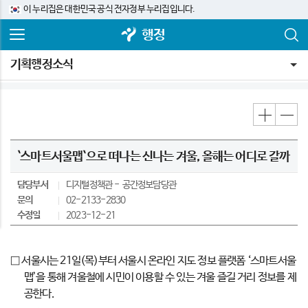
이 누리집은 대한민국 공식 전자정부 누리집입니다.
행정
기획행정소식
`스마트서울맵`으로 떠나는 신나는 겨울, 올해는 어디로 갈까
담당부서
디지털정책관
공간정보담당관
문의
02-2133-2830
수정일
2023-12-21
□ 서울시는 21일(목)부터 서울시 온라인 지도 정보 플랫폼 ‘스마트서울
맵’을 통해 겨울철에 시민이 이용할 수 있는 겨울 즐길 거리 정보를 제
공한다.