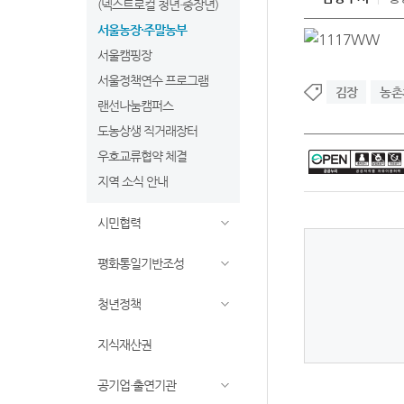
(넥스트로컬 청년·중장년)
서울농장·주말농부
서울캠핑장
서울정책연수 프로그램
김장
농촌
랜선나눔캠퍼스
도농상생 직거래장터
우호교류협약 체결
지역 소식 안내
시민협력
평화통일기반조성
청년정책
지식재산권
공기업·출연기관