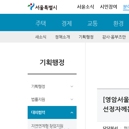
서울특별시
서울소식
시민참여
분
주택
경제
교통
환경
새소식
정책소개
기획행정
감사∙옴부즈만
기획행정
기획행정
[영암서울
법률지원
선정자께는 
대외협력
지연연계형 창업지원
담당부서
행