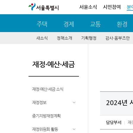
서울특별시
서울소식
시민참여
분
주택
경제
교통
환경
새소식
정책소개
기획행정
감사∙옴부즈만
재정∙예산∙세금
재정∙예산∙세금 소식
2024년
재정정보
중기지방재정계획
담당부서
재
재정위원회 활동