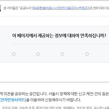
본 저작물은 "공공누리"
제4유형:출처표시+상업적 이용금지+변경금지
조건에 따라 이용
이 페이지에서 제공하는 정보에 대하여 만족하십니까?
5
4
3
2
점
점
점
점
-
-
-
-
매
만
보
불
우
족
통
만
만
족
족
게 의견을 공유하는 공간입니다. 서울시 정책에 대한 신고·제안·건의 등은
(전자민원사이트)
을 이용하여 신청해주시기 바랍니다.
, 저작권 침해, 저속한 표현, 특정인에 대한 비방, 명예훼손, 정치적 목적, 유사한 내용