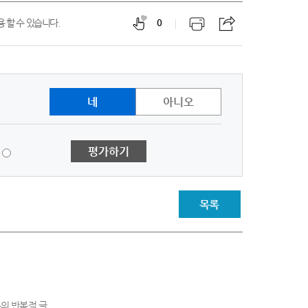
 할 수 있습니다.
0
네
아니오
1
평가하기
점
-
매
우
목록
불
만
족
의 반복적 글,