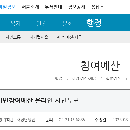
야별정보
서울소개
부서안내
정보공개
응답소
행정
복지
안전
문화
시민소통
디지털서울
재정∙예산∙세금
참여예산
행정
재정∙예산∙세금
참여예산
 시민참여예산 온라인 시민투표
정기획관
재정담당관
문의
02-2133-6885
수정일
2023-08-