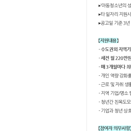
▸‘아동청소년의 성
▸타 일자리 지원
▸공고일 기준 3
【지원내용】
- 수도권외 지역
- 세전 월 220만
- 매 3개월마다 
- 개인 역량 강화
- 근로 및 자취 
- 지역 기업/명소
- 청년간 친목도
- 기업과 청년 상
【참여자 의무사항