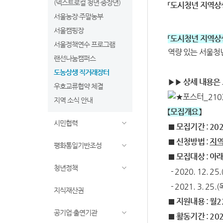
(넥스트로컬 청년·중장년)
「도시청년 지역상
서울농장·주말농부
서울캠핑장
「도시청년 지역상
서울정책연수 프로그램
역량 있는 서울청
랜선나눔캠퍼스
도농상생 직거래장터
▶▶ 상세 내용은
우호교류협약 체결
지역 소식 안내
【모집개요】
시민협력
■ 모집기간 : 2021.
■
신청방법
:
지역
평화통일기반조성
■ 모집대상 : 아
청년정책
- 2020. 12.
- 2021. 3. 
지식재산권
■ 지원내용 : 월
공기업·출연기관
■
활동기간
:
20