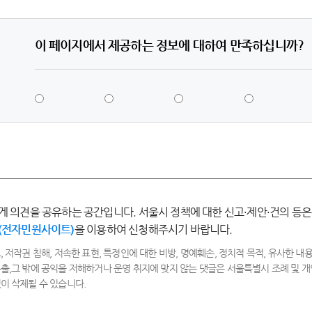
이 페이지에서 제공하는 정보에 대하여 만족하십니까?
5
4
3
2
점
점
점
점
-
-
-
-
매
만
보
불
우
족
통
만
만
족
족
게 의견을 공유하는 공간입니다. 서울시 정책에 대한 신고·제안·건의 등은
(전자민원사이트)
을 이용하여 신청해주시기 바랍니다.
, 저작권 침해, 저속한 표현, 특정인에 대한 비방, 명예훼손, 정치적 목적, 유사한 내용
출,그 밖에 공익을 저해하거나 운영 취지에 맞지 않는 댓글은 서울특별시 조례 및
이 삭제될 수 있습니다.