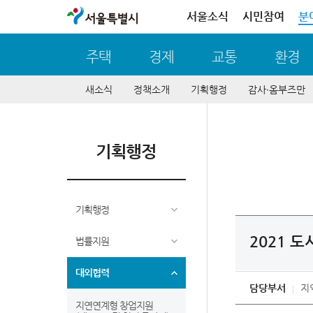
서울특별시
서울소식
시민참여
분
주택
경제
교통
환경
새소식
정책소개
기획행정
감사∙옴부즈만
기획행정
기획행정
2021 
법률지원
대외협력
담당부서
지
지연연계형 창업지원