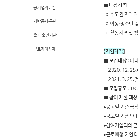
■
대상지역
공기업자료실
ㅇ 수도권 지역 제
지방공사·공단
ㅇ 아동·청소년 및
ㅇ 활동지역 및 
출자·출연기관
근로자이사제
【지원자격】
■ 모집대상
: 아
- 2020. 12.
- 2021. 3. 
■ 모집규모
: 1
■ 참여 제한 대상
▸공고일 기준 국
▸공고일 기준 만 1
▸참여기업과의 근
▸근로예정 기업 대