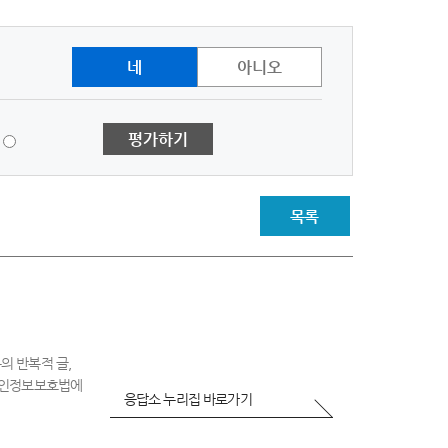
네
아니오
1
평가하기
점
-
매
우
목록
불
만
족
의 반복적 글,
 개인정보보호법에
응답소 누리집 바로가기