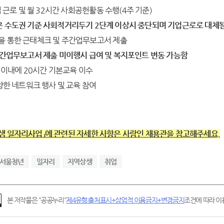
업 근로 및 월 32시간 사회공헌활동 수행(4주 기준)
 수도권 기준 사회적거리두기
2
단계 이상시 중단되며 기업근로로 대체
을 통한 근태체크 및 주간업무보고서 제출
간업무보고서 제출 미이행시 급여 및 복지포인트 변동 가능함
월 이내에 20시간 기본교육 이수
다양한 네트워크 행사 및 교육 참여
생 일자리사업」에 관련된 자세한 사항은
사람인 채용관
을 참고해주세요.
서울청년
일자리
지역상생
취업
본 저작물은 "공공누리"
제4유형:출처표시+상업적 이용금지+변경금지
조건에 따라 이용