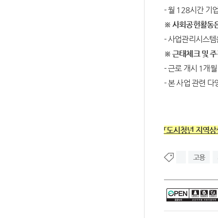
- 월 128시간 기
※
사회공헌활동은
- 사업관리시스템
※
근태체크 및 주
- 근로 개시 1개
- 본 사업 관련 
「도시청년 지역상
고용