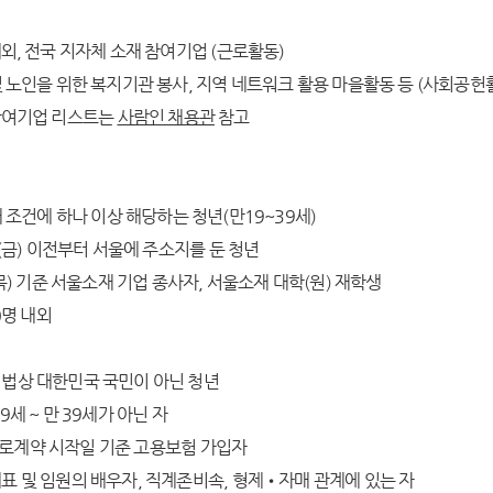
외, 전국 지자체 소재 참여기업 (근로활동)
 노인을 위한 복지기관 봉사, 지역 네트워크 활용 마을활동 등 (사회공헌
참여기업 리스트는
사람인 채용관
참고
래 조건에 하나 이상 해당하는 청년(만19~39세)
 25.(금) 이전부터 서울에 주소지를 둔 청년
25.(목) 기준 서울소재 기업 종사자, 서울소재 대학(원) 재학생
80명 내외
적법상 대한민국 국민이 아닌 청년
9세 ~ 만 39세가 아닌 자
로계약 시작일 기준 고용보험 가입자
표 및 임원의 배우자, 직계존비속, 형제•자매 관계에 있는 자