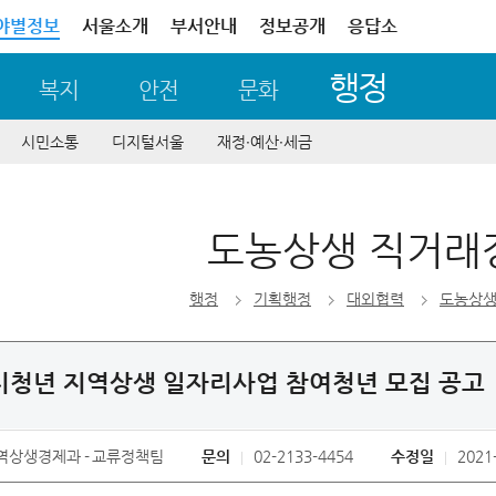
야별정보
서울소개
부서안내
정보공개
응답소
행정
복지
안전
문화
시민소통
디지털서울
재정∙예산∙세금
도농상생 직거래
행정
기획행정
대외협력
도농상생
도시청년 지역상생 일자리사업 참여청년 모집 공고
역상생경제과
교류정책팀
문의
02-2133-4454
수정일
2021