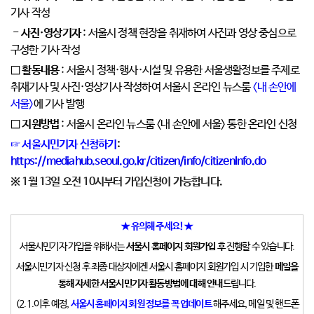
기사 작성
- 사진·영상기자
: 서울시 정책 현장을 취재하여 사진과 영상 중심으로
구성한 기사 작성
□ 활동내용
: 서울시 정책·행사·시설 및 유용한 서울생활정보를 주제로
취재기사 및 사진·영상기사 작성하여 서울시 온라인 뉴스룸
<내 손안에
서울>
에 기사 발행
□ 지원방법
: 서울시 온라인 뉴스룸 <내 손안에 서울> 통한 온라인 신청
☞
서울시민기자 신청하기
:
https://mediahub.seoul.go.kr/citizen/info/citizenInfo.do
※
1
월
13
일 오전
10
시부터 가입신청이 가능합니다
.
★ 유의해 주세요! ★
서울시민기자 가입을 위해서는
서울시 홈페이지 회원가입 후
진행할 수 있습니다.
서울시민기자 신청 후 최종 대상자에겐 서울시 홈페이지 회원가입 시 기입한
메일을
통해 자세한 서울시민기자 활동방법에 대해 안내
드립니다.
(2.1.이후 예정,
서울시 홈페이지 회원 정보를 꼭 업데이트
해주세요, 메일 및 핸드폰