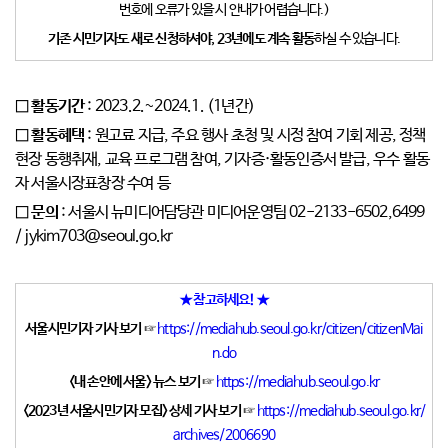
번호에 오류가 있을 시 안내가 어렵습니다.)
기존 시민기자도 새로 신청하셔야
, 23
년에도 계속 활동
하실 수 있습니다.
□ 활동기간
: 2023.2.~2024.1. (1년간)
□ 활동혜택
: 원고료 지급, 주요 행사 초청 및 시정 참여 기회 제공,
정책
현장 동행취재, 교육 프로그램 참여, 기자증·활동인증서 발급,
우수 활동
자 서울시장표창장 수여 등
□ 문의
: 서울시 뉴미디어담당관 미디어운영팀
02-2133-6502,6499
/ jykim703@seoul.go.kr
★ 참고하세요! ★
서울시민기자 기사 보기
☞
https://mediahub.seoul.go.kr/citizen/citizenMai
n.do
<내 손안에 서울> 뉴스 보기
☞
https://mediahub.seoul.go.kr
<2023년 서울시민기자 모집> 상세 기사 보기
☞
https://mediahub.seoul.go.kr/
archives/2006690