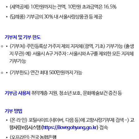
(세액공제) 10만원까지는 전액, 10만원 초과금액은 16.5%
(답례품) 기부금의 30% 내 서울사랑상품권 등 제공
기부처 및 기부 한도
(기부처) 주민등록상 거주지 제외 지자체(광역, 기초) 기부가능 (출생
지 무관) 예) 서울시 A구 거주자 : 서울시와 A구를 제외한 모든 지자체
기부가능
(기부한도) 연간 최대 500만원까지 가능
기부금 사용처
취약계층 지원, 청소년 보호, 문화예술보건 증진 등
기부 방법
(온 라 인) 포털사이트(네이버, 다음 등)에 고향사랑기부제 검색 ->
고
향사랑e음시스템(
https://ilovegohyang.go.kr
)
접속
(오프라인) 전국
농협은행