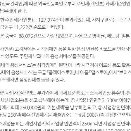
출입국관리법」에 따른 외국인등록일로부터 주민세(개인분) 과세기준일인 7
 납부해야 한다.
한 주민세(개인분)는 127,974건이 부과되었는데, 자치구별로는 구로구
, 금천구 11,222건 순으로 나타났다.
은 중국이 88,075건으로 가장 많았으며, 다음으로 영미권, 베트남, 일본
(개인분) 고지서에는 시각장애인 등을 위한 음성 변환용 바코드를 인쇄하
수 있도록 ‘주민세 부과내역 음성서비스’를 제공한다.
부과내역 음성서비스’는 시각장애인 뿐만 아니라 시력저하 어르신 등도 활
과내역 음성서비스’는 구글 「플레이스토어」나 애플 「앱스토어」에서 ‘보이스
 스캔하면 음성안내를 들을 수 있다.
및 개인사업자(직전연도 부가가치세 과세표준액 또는 소득세법상 총수입금액이
세(사업소분)을 신고 납부해야 하는데, ① 사업장 연면적이 330㎡이하
0원에서 최대 250,000원의 ‘기본세액’을 납부하면 되고, ② 사업장 연면
㎡당 250원(폐수·산업폐기물 배출업소는 1㎡당 500원)씩 계산한 ‘연면
 소매업을 하는 개인사업자의 사업장 연면적이 250㎡라면 사업장 연면적이
장 연면적이 500㎡라면 기본세액 62,500원에 연면적세액 125,000원(5