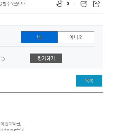
 할 수 있습니다.
0
네
아니오
1
평가하기
점
-
매
우
목록
불
만
족
의 반복적 글,
 개인정보보호법에