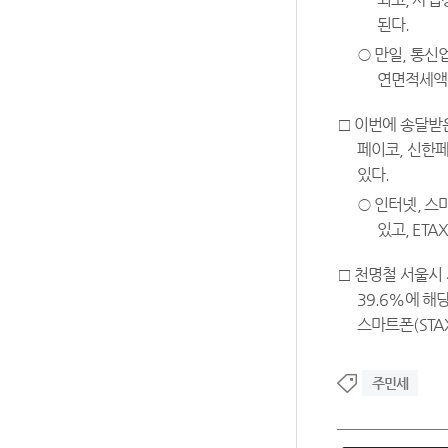
된다.
○ 만일, 통신
연면적세액 3
□ 이번에 송달받은
페이코, 신한페
있다.
○ 인터넷, 스
있고, ETA
□ 천명철 서울시
39.6%에 해
스마트폰(STA
주민세