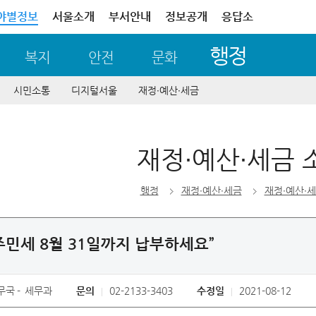
야별정보
서울소개
부서안내
정보공개
응답소
행정
복지
안전
문화
시민소통
디지털서울
재정∙예산∙세금
재정∙예산∙세금 
행정
재정∙예산∙세금
재정∙예산∙
주민세 8월 31일까지 납부하세요”
무국
세무과
문의
02-2133-3403
수정일
2021-08-12