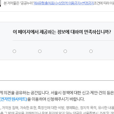
본 저작물은 "공공누리"
제4유형:출처표시+상업적 이용금지+변경금지
조건에 따라 이용
이 페이지에서 제공하는 정보에 대하여 만족하십니까?
5
4
3
2
점
점
점
점
-
-
-
-
매
만
보
불
우
족
통
만
만
족
족
게 의견을 공유하는 공간입니다. 서울시 정책에 대한 신고·제안·건의 등은
(전자민원사이트)
을 이용하여 신청해주시기 바랍니다.
, 저작권 침해, 저속한 표현, 특정인에 대한 비방, 명예훼손, 정치적 목적, 유사한 내용
출,그 밖에 공익을 저해하거나 운영 취지에 맞지 않는 댓글은 서울특별시 조례 및