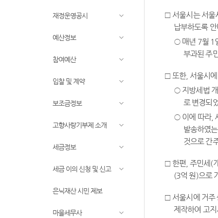
□ 서울시는 서울시
재정운영공시
납부하도록 안
예산정보
○ 매년 7월 
부과된 주민세
참여예산
□ 또한, 서울시에
입찰 및 계약
○ 지방세법 
로 변경되
보조금정보
○ 이에 따라,
고향사랑기부제 소개
발송하였는데
것으로 간주
세금정보
□ 한편, 주민세(
세금 이의 신청 및 신고
(3억 원)으로 
은닉재산 시민 제보
□ 서울시에 거주 
제작하여 고지
마을세무사