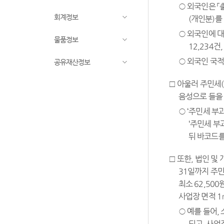
○ 외국인은 「
회계정보
(개인분)를
○ 외국인에 대
물품정보
12,234건
○ 외국인 국적
공유재산정보
□ 아울러 주민세
음성으로 들을 
○ ‘주민세 
‘주민세 부
뒤 바코드를
□ 또한, 법인 
31일까지 주민
최소 62,50
사업장 면적 1
○ 예를 들어,
되고, 사업