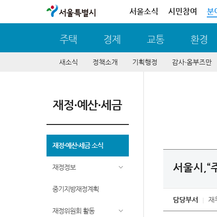
서울특별시
서울소식
시민참여
분
주택
경제
교통
환경
새소식
정책소개
기획행정
감사∙옴부즈만
재정∙예산∙세금
재정∙예산∙세금 소식
서울시,“
재정정보
중기지방재정계획
담당부서
재
재정위원회 활동