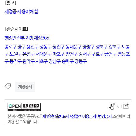
[참고]
재정공시 용어해설
[관련사이트]
행정안전부 지방재정365
종로구
중구
용산구
성동구
광진구
동대문구
중랑구
성북구
강북구
도봉
구
노원구
은평구
서대문구
마포구
양천구
강서구
구로구
금천구
영등포
구
동작구
관악구
서초구
강남구
송파구
강동구
재정공시
0
본 저작물은 "공공누리"
제4유형:출처표시+상업적 이용금지+변경금지
조건에 따라
이용 할 수 있습니다.