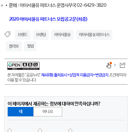
문의
: 아이서울유 파트너스 운영사무국 02-6429-3820
2020 아이서울유 파트너스 모집공고문(최종)
브랜드
브랜딩
아이서울유
아이서울유 파트너스
콜라보
협업
1
본 저작물은 "공공누리"
제4유형:출처표시+상업적 이용금지+변경금지
조건에 따라
이용 할 수 있습니다.
이 페이지에서 제공하는 정보에 대하여 만족하십니까?
네
아니오