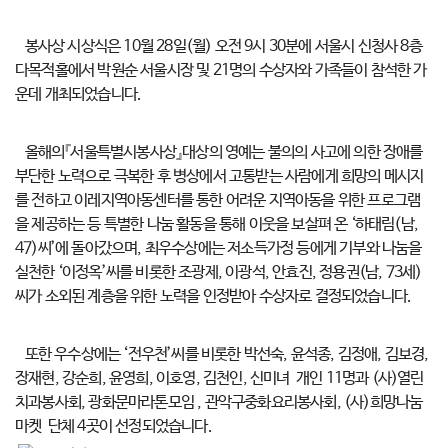
봉사상 시상식은 10월 28일(월) 오전 9시 30분에 서울시 신청사 8층
다목적홀에서 박원순 서울시장 및 21명의 수상자와 가족들이 참석한 가
운데 개최되었습니다.
올해의『서울특별시봉사상』대상의 영예는 불의의 사고에 의한 장애를
부단한 노력으로 극복한 후 병상에서 고통받는 사람에게 희망의 메시지
를 전하고 이레지역아동센터를 통한 어려운 지역아동을 위한 프로그램
을 제공하는 등 특별한 나눔 활동을 통해 이웃을 보살펴 온 ‘하태림(남,
47)씨’에 돌아갔으며, 최우수상에는 저소득가정 등에게 기부와 나눔을
실천한 ‘이정옥’씨를 비롯한 조광제, 이광석, 안효진, 정용권(남, 73세)
씨가 소외된 계층을 위한 노력을 인정받아 수상자로 결정되었습니다.
또한 우수상에는 ‘전우천’씨를 비롯한 박선숙, 윤석종, 김정애, 김보경,
장재현, 강순희, 윤영희, 이호영, 김천인, 신미녀 개인 11명과 (사)열린
치과봉사회, 광화문마라톤모임 , 관악구중화요리봉사회, (사)희망나눔
마켓 단체 4곳이 선정되었습니다.