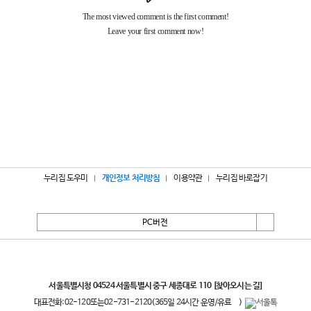
누리집 도우미
개인정보 처리방침
이용약관
누리집 바로잡기
PC버전
서울특별시
서울특별시청 04524 서울특별시 중구 세종대로 110
[찾아오시는 길]
대표전화:
02-120
또는
02-731-2120
(365일 24시간 운영/유료
)